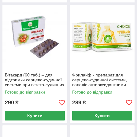
Вітакард (60 таб.) – для
Фрилайф - препарат для
підтримки серцево-судинної
серцево-судинної системи,
системи при вегето-судинних
володіє антиоксидантними
розладах.
властивостями. Сповільнює
Готово до відправки
Готово до відправки
старіння
290
289
₴
₴
Купити
Купити