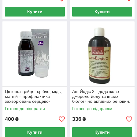
Купити
Купити
Цілюща трійця: срібло, мідь,
Апі-Йодіс 2 - додаткове
магній – профілактика
джерело йоду та інших
захворювань серцево-
біологічно активних речовин.
судинної системи.
Готово до відправки
Готово до відправки
400
336
₴
₴
Купити
Купити