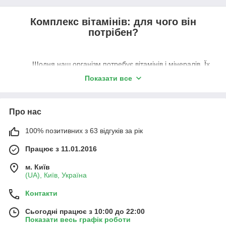
Комплекс вітамінів: для чого він
потрібен?
Щодня наш організм потребує вітамінів і мінералів. Їх
основна частина повинна надходити в наш організм ззовні (з
Показати все
прийомом різноманітної здорової їжі).
Їх правильний баланс впливає на самопочуття і
Про нас
зовнішній вигляд. Вітаміни і мінерали беруть участь у
багатьох обмінних процесах, які протікають в організмі. Від їх
100% позитивних з 63 відгуків за рік
достатньої кількості та балансу залежить дуже багато, а саме:
Працює з 11.01.2016
Настрій.
м. Київ
(UA), Київ, Україна
Тонус.
Контакти
Iмунітет.
Обмін речовин.
Сьогодні працює з 10:00 до 22:00
Показати весь графік роботи
Розумова інтелектуальна діяльність.