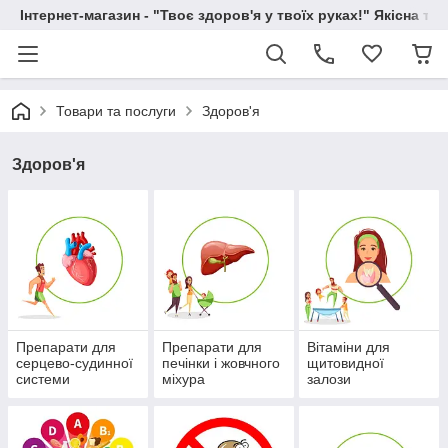
Інтернет-магазин - "Твоє здоров'я у твоїх руках!" Якісна та
Товари та послуги
Здоров'я
Здоров'я
Препарати для
Препарати для
Вітаміни для
серцево-судинної
печінки і жовчного
щитовидної
системи
міхура
залози