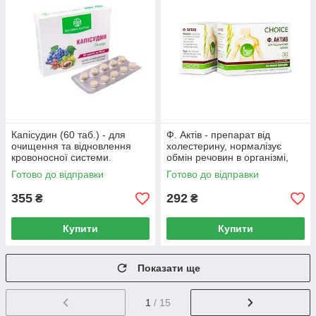
Капісудин (60 таб.) - для
Ф. Актів - препарат від
очищення та відновлення
холестерину, нормалізує
кровоносної системи.
обмін речовин в організмі,
знижує шкідливий холестерин
Готово до відправки
Готово до відправки
в крові.
355
292
₴
₴
Купити
Купити
Показати ще
1
/ 15