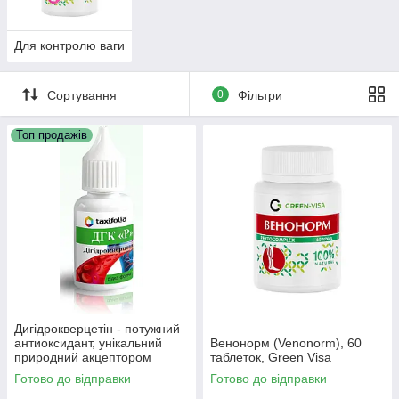
Для контролю ваги
Сортування
0
Фільтри
Топ продажів
Дигідрокверцетін - потужний
антиоксидант, унікальний
Венонорм (Venonorm), 60
природний акцептором
таблеток, Green Visa
вільних радикалів кисню.
Готово до відправки
Готово до відправки