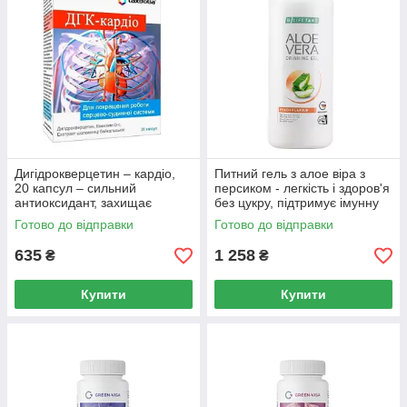
Дигідрокверцетин – кардіо,
Питний гель з алое віра з
20 капсул – сильний
персиком - легкість і здоров'я
антиоксидант, захищає
без цукру, підтримує імунну
клітини від пошкодження
систему, серце і зір.
Готово до відправки
Готово до відправки
радикалами.
635
1 258
₴
₴
Купити
Купити