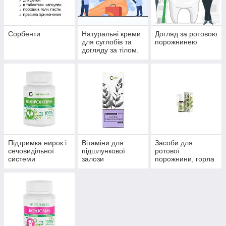
Сорбенти
Натуральні креми
Догляд за ротовою
для суглобів та
порожнинею
догляду за тілом.
Підтримка нирок і
Вітаміни для
Засоби для
сечовидільної
підшлункової
ротової
системи
залози
порожнини, горла
та носа