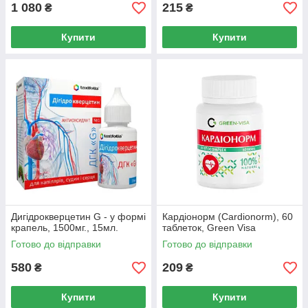
1 080
215
₴
₴
Купити
Купити
Дигідрокверцетин G - у формі
Кардіонорм (Cardionorm), 60
крапель, 1500мг., 15мл.
таблеток, Green Visa
Готово до відправки
Готово до відправки
580
209
₴
₴
Купити
Купити