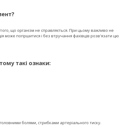
мент?
го, що організм не справляється. При цьому важливо не
ція може погіршитися і без втручання фахівців розв'язати цю
тому такі ознаки:
ловними болями, стрибками артеріального тиску.