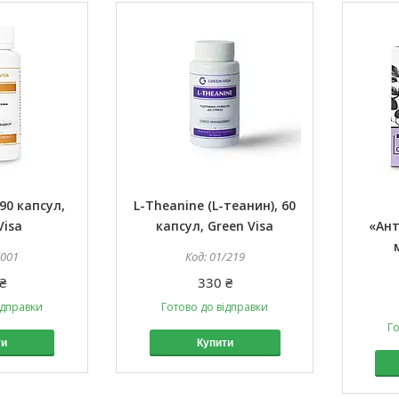
90 капсул,
L-Theanine (L-теанин), 60
Visa
капсул, Green Visa
«Ант
/001
01/219
₴
330 ₴
ідправки
Готово до відправки
Го
ти
Купити