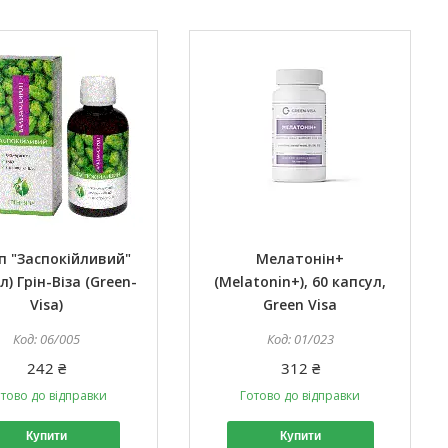
п "Заспокійливий"
Мелатонін+
л) Грін-Віза (Green-
(Melatonin+), 60 капсул,
Visa)
Green Visa
06/005
01/023
242 ₴
312 ₴
тово до відправки
Готово до відправки
Купити
Купити