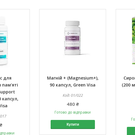
с для
Магній + (Magnesium+),
Сиро
 пам'яті
90 капсул, Green Visa
(200 м
Support
01/022
0 капсул,
480 ₴
Visa
Готово до відправки
/017
Го
₴
Купити
ідправки