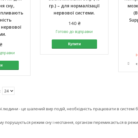
я сну,
гр.) – для нормалізації
мозк
впливають
нервової системи.
(B
ність
Supp
140 ₴
 нервової
Готово до відправки
ми.
₴
Купити
ідправки
Н
+
ти
дини - це шалений вир подій, необхідність працювати в системі баг
рушується режим сну і неспання, організм перемикається в режим за