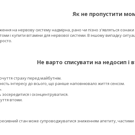
Як не пропустити мо
 на нервову систему надмірна, рано чи пізно з'являться ознаки то
томи і купити вітаміни для нервової системи. В іншому випадку ситуа
росто.
Не варто списувати на недосип і в
очуття страху перед майбутнім.
тність інтересу до всього, що раніше наповнювало життя сенсом.
ь.
 зосередитися і сконцентруватися.
уття втоми.
ивний стан може супроводжуватися зниженням апетиту, частими го