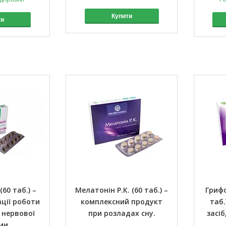
Купити
ти
60 таб.) –
Мелатонін Р.К. (60 таб.) –
Грифо
ції роботи
комплексний продукт
таб.
 нервової
при розладах сну.
засі
ми.