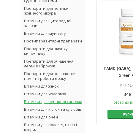
судинної системи
Препарати для печінки і
жовчного міхура
Вітаміни для щитовидної
залози
Вітаміни для імунітету
Протипаразитарні препарати
Препарати для шлунку і
кишечнику
Препарати для очищення
легенів і бронхів
ГАМК (GABA), 
Препарати для поліпшення
Green 
пам'яті і роботи мозку
01
Вітаміни для жінок
Вітаміни для чоловіків
348 
Вітаміни для нервової системи
Готово до в
Вітаміни для кісток та суглобів.
Купи
Вітаміни для очей
Вітаміни для волосся, нігтів і
шкіри.