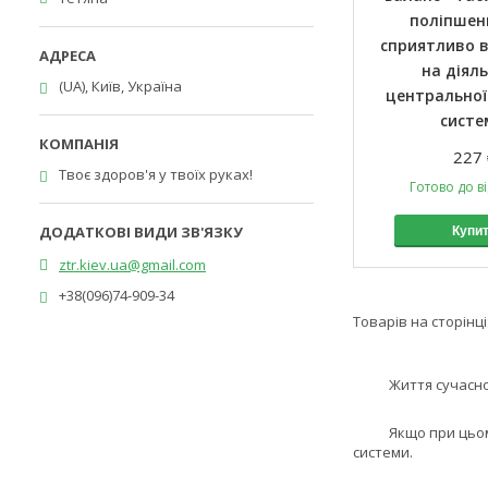
поліпшенн
сприятливо 
на діяль
(UA), Київ, Україна
центральної
систе
227 
Твоє здоров'я у твоїх руках!
Готово до в
Купи
ztr.kiev.ua@gmail.com
+38(096)74-909-34
Життя сучасної лю
Якщо при цьому по
системи.