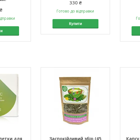
330 ₴
₴
Готово до відправки
ідправки
Го
Купити
ти
летки для
Заспокійливий збір (45
Капсу