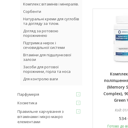
Комплекс вітамінів і мінералів.
Сорбенти
Натуральні креми для суглобів
та догляду за тілом.
Догляд за ротовою
порожнинею
Підтримка нирок і
сечовидільної системи
Вітаміни для підшлункової
залози
Засоби для ротової
порожнини, горла та носа
Комплек
Для контролю ваги
поліпшення
(Memory 
Complex), 9
Парфумерія
Green 
Косметика
01
Правильне харчування з
вітамінами і мікро-макро
534 
елементами
Готово до в