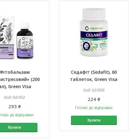
Фітобальзам
Седафіт (Sedafit), 60
истресовий» (200
таблеток, Green Visa
мл), Green Visa
02/009
04/002
224 ₴
293 ₴
Готово до відправки
тово до відправки
Купити
Купити