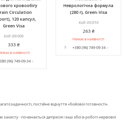
ового кровообігу
Неврологічна формула
rain Circulation
(280 г), Green-Visa
ort), 120 капсул,
05/010
Green Visa
263 ₴
00/006
Немає в наявності
333 ₴
+380 (96) 749-09-34
емає в наявності
380 (96) 749-09-34
атозадачності, постійне відчуття «бойової готовності».
хисту - починається депресія і інші збої в роботі нервової