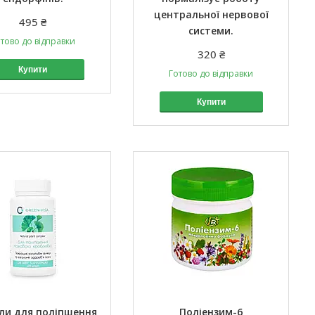
центральної нервової
495 ₴
системи.
тово до відправки
320 ₴
Купити
Готово до відправки
Купити
ли для поліпшення
Поліензим-6