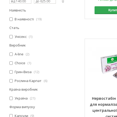
Наявність
Купи
В наявності
19
Стать
Унісекс
1
Виробник
A-line
2
Choice
1
Грин-Виза
12
Рослина Карпат
6
Країна виробник
Україна
21
Нервостабін (
для нормаліза
Форма випуску
центральної
Капсули
9
систе