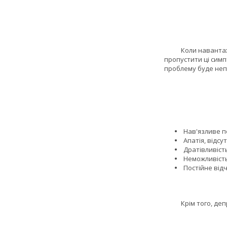
Коли навантаження
пропустити ці симп
проблему буде неп
Нав'язливе п
Апатія, відсу
Дратівливіст
Неможливість
Постійне відч
Крім того, депрес