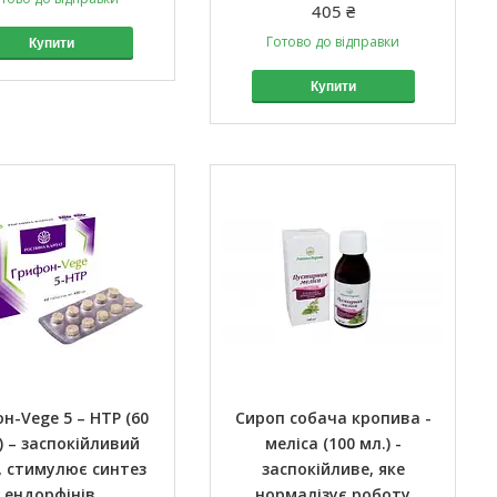
405 ₴
Готово до відправки
Купити
Купити
н-Vege 5 – HTP (60
Сироп собача кропива -
) – заспокійливий
меліса (100 мл.) -
б, стимулює синтез
заспокійливе, яке
ендорфінів.
нормалізує роботу