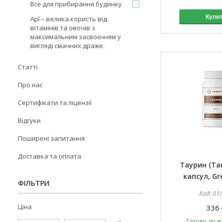
Все для прибирання будинку
Купи
Apl – велика користь від
вітамінів та овочів з
максимальним засвоєнням у
вигляді смачних драже.
Статті
Про нас
Сертифікати та ліцензії
Відгуки
Поширені запитання
Доставка та оплата
Таурин (Tau
капсул, Gr
ФІЛЬТРИ
01
Ціна
336 
Готово до в