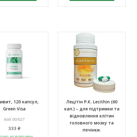
ивит, 120 капсул,
Лецітін Р.К. Lecithin (60
Green Visa
кап.) – для підтримки та
відновлення клітин
00/027
головного мозку та
333 ₴
печінки.
тово до відправки