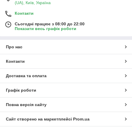
(UA), Київ, Україна
Які можуть бути причини погіршення
Контакти
стану печінки:
Сьогодні працює з 08:00 до 22:00
Показати весь графік роботи
Причиною погіршення роботи цього важливого органу
можуть бути як внутрішні, так і зовнішні фактори, але в
більшості випадків до порушення функцій печінки призводять:
Про нас
Погана екологія.
Контакти
Переїдання чи недолік калорій в раціоні.
Використання лікарських препаратів.
Доставка та оплата
Куріння, вживання алкоголю та інші шкідливі звички.
Графік роботи
Низький рівень фізичної активності.
Інфекційні захворювання і шкідливі бактерії.
Повна версія сайту
Травми.
Отруєння в результаті накопичення токсинів.
Сайт створено на маркетплейсі
Prom.ua