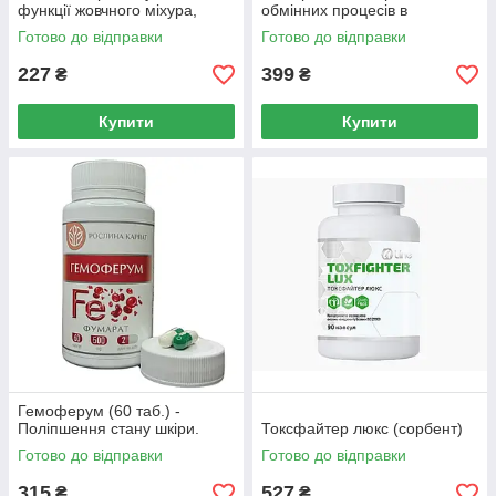
функції жовчного міхура,
обмінних процесів в
сприяють регенерації
організмі. 10 мл.
Готово до відправки
Готово до відправки
печінки.
227
399
₴
₴
Купити
Купити
Гемоферум (60 таб.) -
Поліпшення стану шкіри.
Токсфайтер люкс (сорбент)
Готово до відправки
Готово до відправки
315
527
₴
₴