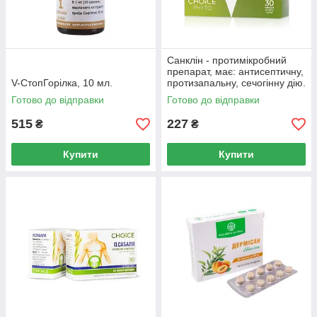
Санклін - протимікробний
препарат, має: антисептичну,
V-СтопГорілка, 10 мл.
протизапальну, сечогінну дію.
Готово до відправки
Готово до відправки
515
227
₴
₴
Купити
Купити