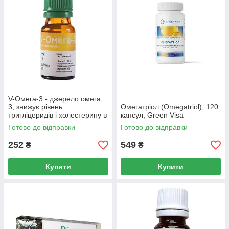
V-Омега-3 - джерело омега
3, знижує рівень
Омегатріол (Omegatriol), 120
тригліцеридів і холестерину в
капсул, Green Visa
крові.
Готово до відправки
Готово до відправки
252
549
₴
₴
Купити
Купити