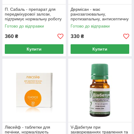
П. Сабаль - препарат для
Дермісан - має
передміхурової залози,
ранозагоювальну,
підтримує нормальну роботу
протизапальну, антисептичну
сечовидільної системи.
дію.
Готово до відправки
Готово до відправки
360
330
₴
₴
Купити
Купити
Лівсейф - таблетки для
V-Діабетум при
печінки, нормалізують
захворюваннях травлення та