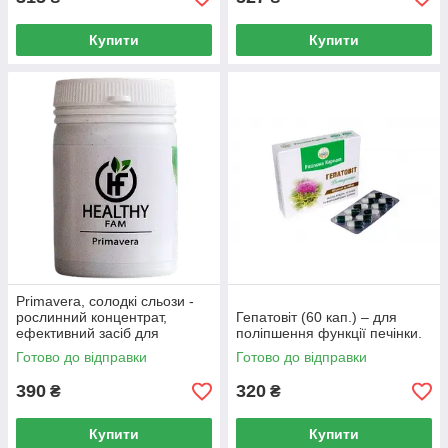
Купити
Купити
Primavera, солодкі сльози -
рослинний концентрат,
Гепатовіт (60 кап.) – для
ефективний засіб для
поліпшення функції печінки.
розчинення каменів у нирках,
Готово до відправки
Готово до відправки
жовчному міхурі.
390
320
₴
₴
Купити
Купити