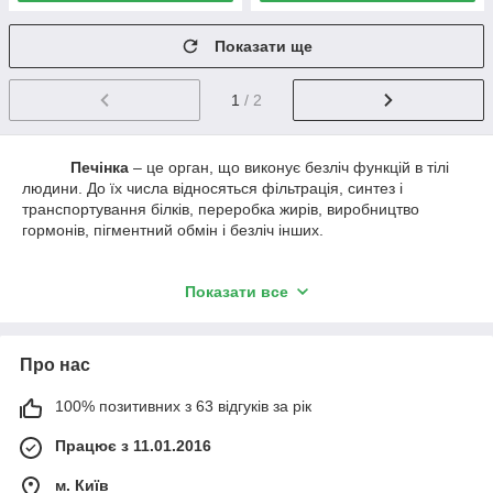
Показати ще
1
/ 2
Печінка
– це орган, що виконує безліч функцій в тілі
людини. До їх числа відносяться фільтрація, синтез і
транспортування білків, переробка жирів, виробництво
гормонів, пігментний обмін і безліч інших.
У разі порушення роботи цього органу або погіршення
Показати все
його стану велика ймовірність розвитку патологій, частина з
яких може мати необоротний ефект.
Про нас
Запобігти такі небажані наслідки можуть вітаміни і
100% позитивних з 63 відгуків за рік
препарати для печінки.
Замовити їх за вигідною ціною з
доставкою в Києві та інші міста України можна на сайті ztr.
Працює з 11.01.2016
м. Київ