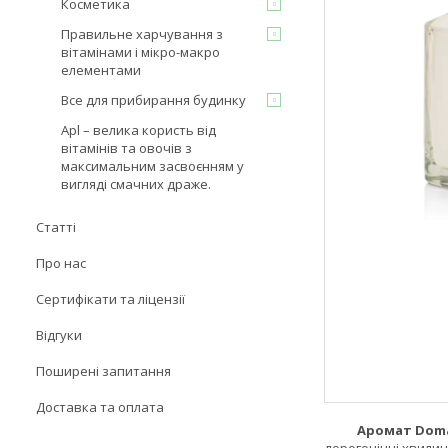
Косметика
Правильне харчування з
вітамінами і мікро-макро
елементами
Все для прибирання будинку
Apl – велика користь від
вітамінів та овочів з
максимальним засвоєнням у
вигляді смачних драже.
Статті
Про нас
Сертифікати та ліцензії
Відгуки
Поширені запитання
Доставка та оплата
Аромат Dom