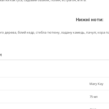
ки кактуса, садовий базилік, полин, естрагон, м'ята.
Нижні ноти:
рева, білий кедр, стебла тютюну, ладану камедь, пачулі, кора паль
И
Mary Kay
75 мл