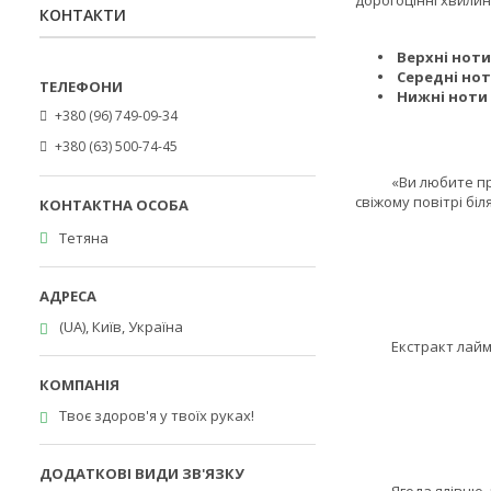
дорогоцінні хвилин
КОНТАКТИ
Верхні ноти
Середні но
Нижні ноти
+380 (96) 749-09-34
+380 (63) 500-74-45
«Ви любите проводи
свіжому повітрі біл
Тетяна
(UA), Київ, Україна
Екстракт лайма, ш
Твоє здоров'я у твоїх руках!