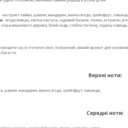
и удвох з коханою, маленькі сімейні радощі й успіхи дітей."
- екстракт лайма, шавлія, мандарин, винна ягода, грейпфрут, лаванд
ти
- ягода ялівцю, квітки кактуса, садовий базилік, полин, естрагон, м'я
- кора вишневого дерева, білий кедр, стебла тютюну, ладану камедь, 
ти час в оточенні сім'ї». Класичний, свіжий аромат для чоловіків,
я багаття.
Верхні ноти:
авлія, мандарин, винна ягода, грейпфрут, лаванда.
Середні ноти: