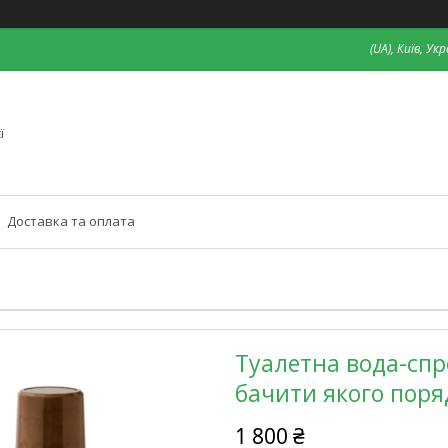
(UA), Київ, Ук
ї
Доставка та оплата
Туалетна вода-спр
бачити якого поря
1 800 ₴