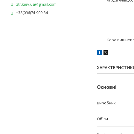
Ягода ялівцю, квіт
ztr.kiev.ua@gmail.com
+38(096)74-909-34
Кора вишневого де
ХАРАКТЕРИСТИК
Основні
Виробник
Об`єм