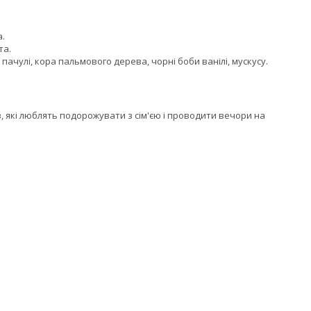
а.
та.
пачулі, кора пальмового дерева, чорні боби ванілі, мускусу.
 які люблять подорожувати з сім'єю і проводити вечори на