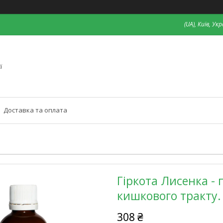
(UA), Київ, Ук
ї
Доставка та оплата
Гіркота Лисенка -
кишкового тракту.
308 ₴