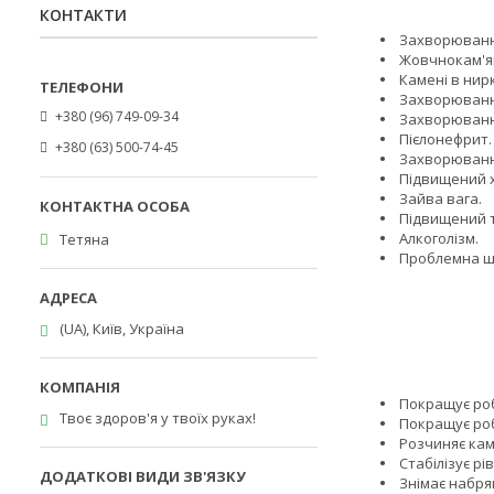
КОНТАКТИ
Захворюванн
Жовчнокам'ян
Камені в нир
Захворюванн
+380 (96) 749-09-34
Захворювання
Пієлонефрит.
+380 (63) 500-74-45
Захворюванн
Підвищений х
Зайва вага.
Підвищений т
Алкоголізм.
Тетяна
Проблемна ш
(UA), Київ, Україна
Покращує роб
Твоє здоров'я у твоїх руках!
Покращує роб
Розчиняє камі
Стабілізує рів
Знімає набряк