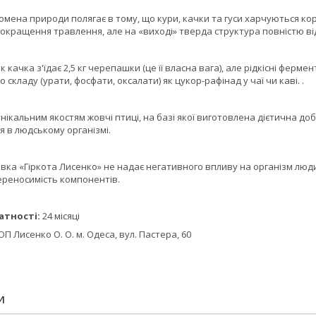
 природи полягає в тому, що кури, качки та гуси харчуються кормо
окращення травлення, але на «виході» тверда структура повністю ві
ачка з'їдає 2,5 кг черепашки (це її власна вага), але рідкісні ферм
о складу (урати, фосфати, оксалати) як цукор-рафінад у чаї чи каві. .
ьним якостям жовчі птиці, на базі якої виготовлена ​​дієтична доб
 в людському організмі.
«Гіркота Лисенко» не надає негативного впливу на організм людини
ереносимість компонентів.
атності:
24 місяці
ОП Лисенко О. О. м. Одеса, вул. Пастера, 60
И