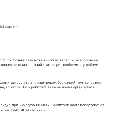
/2 склянки).
т. Його поганий стан може викликати алергію, атеросклероз,
оживних речовин, поганий стан шкіри, проблеми з суглобами,
ми, що ростуть з кожним роком; бурхливий темп сучасного
жене, алкоголь. Що ж робити? Невже не можна організувати
дко, при їх скасуванні клінічні симптоми часто повертаються.
 налаштуватися на рівновагу.