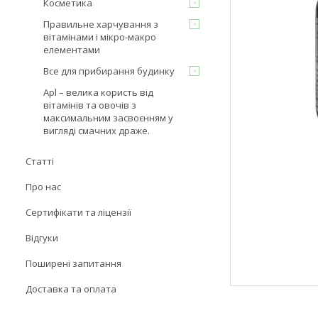
Косметика
Правильне харчування з
вітамінами і мікро-макро
елементами
Все для прибирання будинку
Apl – велика користь від
вітамінів та овочів з
максимальним засвоєнням у
вигляді смачних драже.
Статті
Про нас
Сертифікати та ліцензії
Відгуки
Поширені запитання
Доставка та оплата