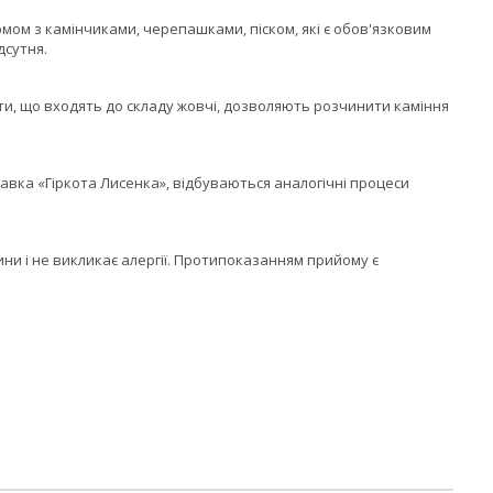
м з камінчиками, черепашками, піском, які є обов'язковим
дсутня.
енти, що входять до складу жовчі, дозволяють розчинити каміння
авка «Гіркота Лисенка», відбуваються аналогічні процеси
 і не викликає алергії. Протипоказанням прийому є