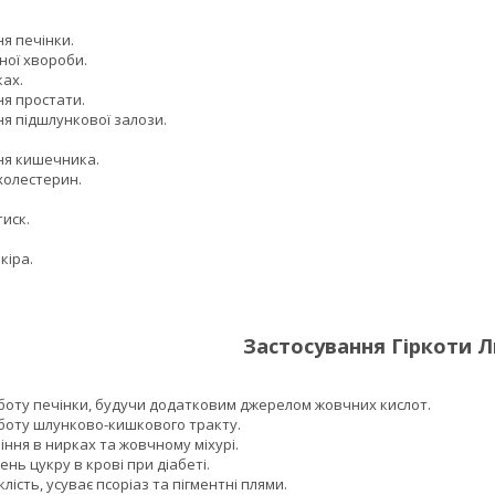
я печінки.
ої хвороби.
ках.
я простати.
 підшлункової залози.
я кишечника.
олестерин.
иск.
кіра.
Застосування Гіркоти Л
оту печінки, будучи додатковим джерелом жовчних кислот.
оту шлунково-кишкового тракту.
ння в нирках та жовчному міхурі.
ень цукру в крові при діабеті.
лість, усуває псоріаз та пігментні плями.