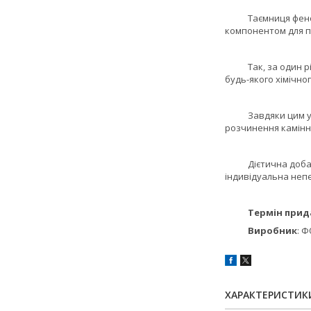
Таємниця феномена
компонентом для п
Так, за один рік к
будь-якого хімічног
Завдяки цим унікал
розчинення каміння
Дієтична добавка 
індивідуальна неп
Термін прид
Виробник
: Ф
ХАРАКТЕРИСТИК