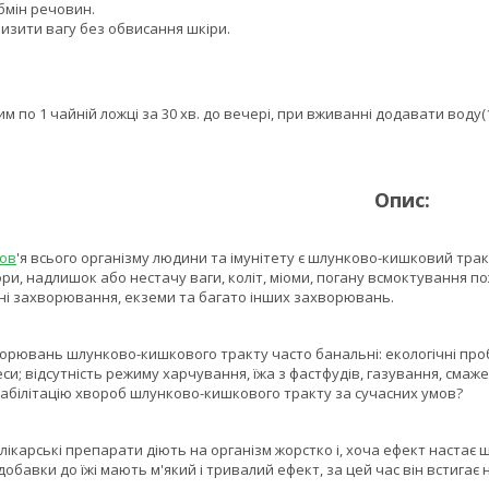
бмін речовин.
изити вагу без обвисання шкіри.
 1 чайній ложці за 30 хв. до вечері, при вживанні додавати воду(1
Опис:
ов
'я всього організму людини та імунітету є шлунково-кишковий трак
ори, надлишок або нестачу ваги, коліт, міоми, погану всмоктування п
чні захворювання, екземи та багато інших захворювань.
нь шлунково-кишкового тракту часто банальні: екологічні пробле
реси; відсутність режиму харчування, їжа з фастфудів, газування, сма
еабілітацію хвороб шлунково-кишкового тракту за сучасних умов?
ські препарати діють на організм жорстко і, хоча ефект настає шви
 добавки до їжі мають м'який і тривалий ефект, за цей час він встигає