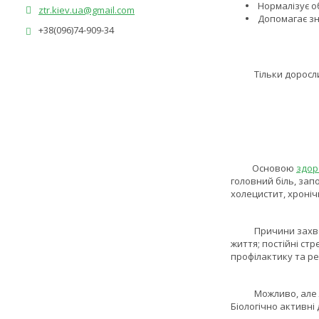
Нормалізує о
ztr.kiev.ua@gmail.com
Допомагає зн
+38(096)74-909-34
Тільки дорослим по
Основою
здор
головний біль, зап
холецистит, хроні
Причини захворюва
життя; постійні ст
профілактику та р
Можливо, але лікар
Біологічно активні