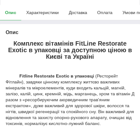
Опис
Характеристики
Доставка
Оплата
Умови п
Опис
Комплекс вітамінів FitLine Restorate
Exotic в упаковці за доступною ціною в
Києві та Україні
Fitline Restorate Exotic
в упаковці
(Ресторейт
Фітлайн), завдяки цінному комплексу життєво важливих
мінералів та мікроелементів, куди входить кальцій, магній,
залізо, калій, цинк, кремній, мідь, марганець, хром та вітамін Д
разом з «ресорбируючим аюрведичним трав'яним
екстрактом», дуже важливий для здорової шкіри, волосся та
нігтів, швидкої регенерації та спокійного сну. Він важливий для
відновлення та захисту опорно-рухового апарату, очищає від
токсинів, нормалізує кислотно-лужний баланс.