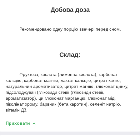
Добова доза
Рекомендовано одну порцію ввечері перед сном.
Склад:
Фруктоза, кислота (лимонна кислота), карбонат
кальцію, карбонат магнію, лактат кальцію, цитрат калію,
натуральний ароматизатор, цитрат магнію, глюконат цинку,
підсолоджувач (глікозиди стевії (глікозиди стевії,
ароматизатор), ци глюконат марганцю, глюконат міді,
піколінат хрому, барвник (бета каротин), селеніт натрію,
вітамін Д3.
Приховати