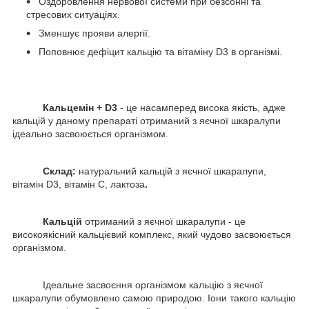
Оздоровлення нервової системи при безсонні та
стресових ситуаціях.
Зменшує прояви алергії.
Поповнює дефіцит кальцію та вітаміну D3 в організмі.
Кальцемін + D3
- це насамперед висока якість, адже
кальцій у даному препараті отриманий з яєчної шкаралупи
ідеально засвоюється організмом.
Склад:
натуральний кальцій з яєчної шкаралупи,
вітамін D3, вітамін С, лактоза
.
Кальцій
отриманий з яєчної шкаралупи - це
високоякісний кальцієвий комплекс, який чудово засвоюється
організмом.
Ідеальне засвоєння організмом кальцію з яєчної
шкаралупи обумовлено самою природою. Іони такого кальцію