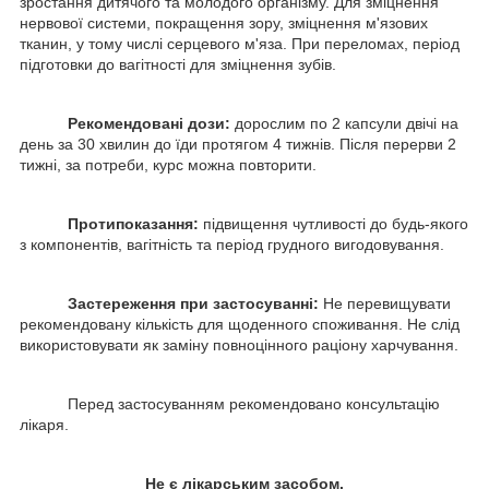
зростання дитячого та молодого організму. Для зміцнення
нервової системи, покращення зору, зміцнення м'язових
тканин, у тому числі серцевого м'яза. При переломах, період
підготовки до вагітності для зміцнення зубів.
Рекомендовані дози:
дорослим по 2 капсули двічі на
день за 30 хвилин до їди протягом 4 тижнів. Після перерви 2
тижні, за потреби, курс можна повторити.
Протипоказання:
підвищення чутливості до будь-якого
з компонентів, вагітність та період грудного вигодовування.
Застереження при застосуванні:
Не перевищувати
рекомендовану кількість для щоденного споживання. Не слід
використовувати як заміну повноцінного раціону харчування.
Перед застосуванням рекомендовано консультацію
лікаря.
Не є лікарським засобом.