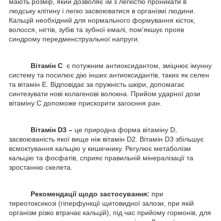
мають розмір, який дозволяє їм з легкістю проникати в
людську клітину і легко засвоюватися в організмі людини.
Кальцій необхідний для нормального формування кісток,
волосся, нігтів, зубів та зубної емалі, пом'якшує прояв
синдрому передменструальної напруги.
Вітамін С
є потужним антиоксидантом, зміцнює імунну
систему та посилює дію інших антиоксидантів, таких як селен
та вітамін Е. Відповідає за пружність шкіри, допомагає
синтезувати нові колагенові волокна. Прийом ударної дози
вітаміну С допоможе прискорити загоєння ран.
Вітамін D3 –
це природна форма вітаміну D,
засвоюваність якої вище ніж вітамін D2. Вітамін D3 збільшує
всмоктування кальцію у кишечнику. Регулює метаболізм
кальцію та фосфатів, сприяє правильній мінералізації та
зростанню скелета.
Рекомендації щодо застосування:
при
тиреотоксикозі (гіперфункції щитовидної залози, при якій
організм різко втрачає кальцій), під час прийому гормонів, для