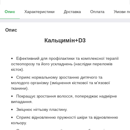
Опис
Характеристики
Доставка
Оплата
Умови п
Опис
Кальцимін+D3
Ефективний для профілактики та комплексної терапії
остеопорозу та його ускладнень (наслідки переломів
кісток).
Сприяє нормальному зростанню дитячого та
молодого організму (зміцнення кісткової та м'язової
тканини).
Покращує зростання волосся, попереджає надмірне
випадання.
Зміцнює нігтьову пластину.
Сприяє відновленню пружності шкіри та відновленню
кольору.