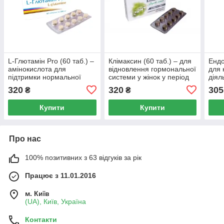
L-Глютамін Pro (60 таб.) –
Клімаксин (60 таб.) – для
Ендо
амінокислота для
відновлення гормональної
для 
підтримки нормальної
системи у жінок у період
діял
роботи головного мозку,
менопаузи.
зало
320
320
305
₴
₴
нирок, кишечника.
Купити
Купити
Про нас
100% позитивних з 63 відгуків за рік
Працює з 11.01.2016
м. Київ
(UA), Київ, Україна
Контакти