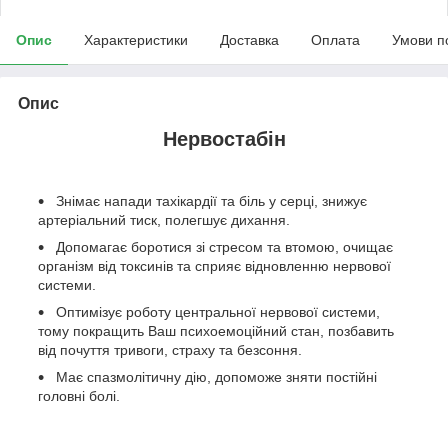
Опис
Характеристики
Доставка
Оплата
Умови п
Опис
Нервостабін
Знімає напади тахікардії та біль у серці, знижує
артеріальний тиск, полегшує дихання.
Допомагає боротися зі стресом та втомою, очищає
організм від токсинів та сприяє відновленню нервової
системи.
Оптимізує роботу центральної нервової системи,
тому покращить Ваш психоемоційний стан, позбавить
від почуття тривоги, страху та безсоння.
Має спазмолітичну дію, допоможе зняти постійні
головні болі.