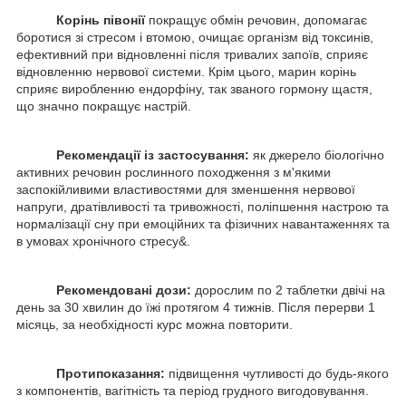
Корінь півонії
покращує обмін речовин, допомагає
боротися зі стресом і втомою, очищає організм від токсинів,
ефективний при відновленні після тривалих запоїв, сприяє
відновленню нервової системи. Крім цього, марин корінь
сприяє виробленню ендорфіну, так званого гормону щастя,
що значно покращує настрій.
Рекомендації із застосування:
як джерело біологічно
активних речовин рослинного походження з м'якими
заспокійливими властивостями для зменшення нервової
напруги, дратівливості та тривожності, поліпшення настрою та
нормалізації сну при емоційних та фізичних навантаженнях та
в умовах хронічного стресу&.
Рекомендовані дози:
дорослим по 2 таблетки двічі на
день за 30 хвилин до їжі протягом 4 тижнів. Після перерви 1
місяць, за необхідності курс можна повторити.
Протипоказання:
підвищення чутливості до будь-якого
з компонентів, вагітність та період грудного вигодовування.