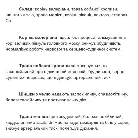
Склад:
корінь валеріани, трава собачої кропиви,
шишки хмелю, трава меліси, корінь півонії, лактоза, стеарат
Са.
Корінь валеріани
підсилює процеси гальмування в
корі великих півкуль головного мозку, знижує збудливість,
нормалізує роботу нервової та серцево-судинної систем.
Трава собачої кропиви
застосовується як
заспокійливий при підвищеній нервовій збудливості, серце –
судинних неврозах, що підвищує артеріальний тиск.
Шишки хмелю
надають заспокійливу, спазмолітичну,
болезаспокійливу та протизапальну дію.
Трава меліси
протисудомний, болезаспокійливий,
кардіологічний засіб. Знімає напади тахікардії та біль у серці,
знижує артеріальний тиск, полегшує дихання.