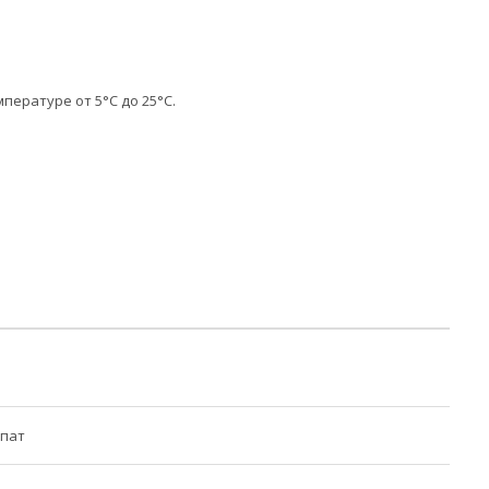
пературе от 5°С до 25°С.
рпат