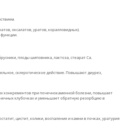
ствием.
атов, оксалатов, уратов, коралловидных).
 функции.
брусники, плоды шиповника, лактоза, стеарат Са.
ельное, склеротическое действие. Повышают диурез,
х конкрементов при почечнокаменной болезни, повышает
почечных клубочках и уменьшает обратную резорбцию в
статит, цистит, колики, воспаление и камни в почках, уратурия