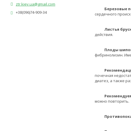
ztr.kiev.ua@gmail.com
Березовые п
+38(096)74-909-34
сердечного происх
Листья брусн
действия.
Плоды шипов
фибринолизин. Име
Рекомендации
почечная недостат
диатез, а также р
Рекомендуемы
можно повторить.
Противопоказ