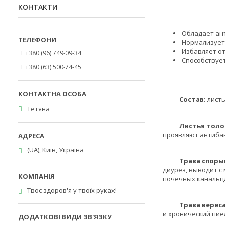
КОНТАКТИ
Обладает ан
Нормализует 
Избавляет от
+380 (96) 749-09-34
Способствует
+380 (63) 500-74-45
Состав:
листь
Тетяна
Листья толо
проявляют антиба
(UA), Київ, Україна
Трава споры
диурез, выводит с
почечных канальц
Твоє здоров'я у твоїх руках!
Трава верес
и хронический пие