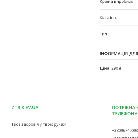
Країна виробник
Кількість
Тип
ІНФОРМАЦІЯ ДЛ
Ціна:
290 ₴
ZTR.KIEV.UA
ПОТРІБНА 
ТЕЛЕФОНУ
Твоє здоров'я у твоїх руках!
+3809674909