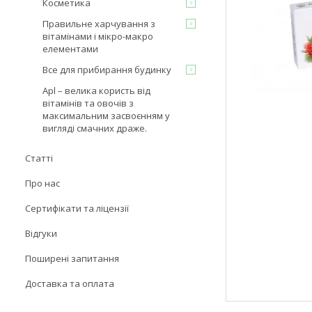
Косметика
Правильне харчування з
вітамінами і мікро-макро
елементами
Все для прибирання будинку
Apl – велика користь від
вітамінів та овочів з
максимальним засвоєнням у
вигляді смачних драже.
Статті
Про нас
Сертифікати та ліцензії
Відгуки
Поширені запитання
Доставка та оплата