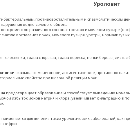
Уроловит
тибактериальным, противовоспалительным и спазмолитическим дей
нарушения водно-солевого обмена.
 конкрементов различного состава в почках и мочевом пузыре (фосф
 снятию воспаления почек, мочевого пузыря, уретры, нормализуя их
я толокнянки, трава спорыша, трава вереска, почки березы, листья 
княнки
оказывают мочегонное, антисептическое, противовоспалит
ктериальные свойства при щелочной реакции мочи.
ша
предотвращает образование и способствует выведению мочевы
 мочой избыток ионов натрия и хлора, увеличивает фильтрацию в 
ах.
а
применяется для лечения таких урологических заболеваний, как про
лонефрит.