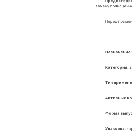
Предостережен
замену полноценно
Перед примен
Назначение:
Категория:
з
Тип применен
Активные ком
Форма выпус
Упаковка:
ка