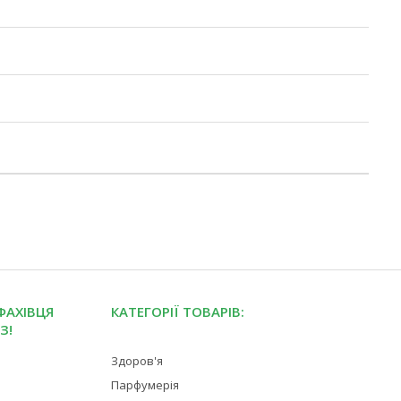
ФАХІВЦЯ
КАТЕГОРІЇ ТОВАРІВ:
З!
Здоров'я
Парфумерія