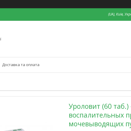
(UA), Київ, Ук
ї
Доставка та оплата
Уроловит (60 таб.
воспалительных пр
мочевыводящих пу