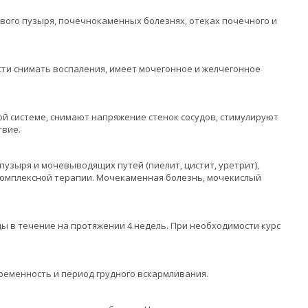
вого пузыря, почечнокаменных болезнях, отеках почечного и
ти снимать воспаления, имеет мочегонное и желчегонное
й системе, снимают напряжение стенок сосудов, стимулируют
твие.
узыря и мочевыводящих путей (пиелит, цистит, уретрит),
 комплексной терапии. Мочекаменная болезнь, мочекислый
еды в течение на протяжении 4 недель. При необходимости курс
еменность и период грудного вскармливания.