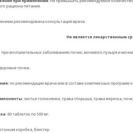
ие при применении:
Не превышать рекомендуемое количество 
го рациона питания.
ением рекомендована консультация врача.
Не является лекарственным ср
при воспалительных заболеваниях почек, мочевого пузыря и моче
доровые почки.
ия:
по рекомендации врача или в составе комплексных программ 
поненты:
листья толокнянки, трава спорыша, трава вереска, поч
ка:
60 таблеток по 500 мг.
ртонная коробка, блистер.