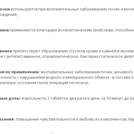
очки
используются при воспалительных заболеваниях почек и моче
ождения;
ики
применяются благодаря антисептическим свойствам, способнос
ника
препятствуют образованию сгустков крови и камней в мочево
ет антигистаминное, спазмолитическое, бактериостатическое дейс
 по применению:
воспалительные заболевания почек, мочевого п
очность с нарушением водного и минерального обмена - в составе
азличные состояния после операций на почках.
е дозы:
взрослым по 2 таблетки два раза в день за 30 минут до 
ания:
повышение чувствительности к любому из компонентов, бер