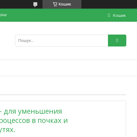
Кошик
раїна
Кошик
) - для уменьшения
оцессов в почках и
тях.