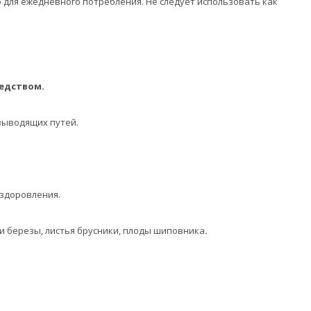
для ежедневного потребления. Не следует использовать как
едством.
выводящих путей.
оздоровления.
ки березы, листья брусники, плоды шиповника
.