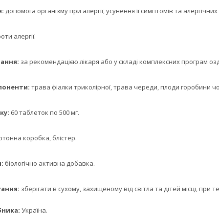
:
допомога організму при алергії, усунення її симптомів та алергічних
оти алергії.
ання:
за рекомендацією лікаря або у складі комплексних програм оз
оненти:
трава фіалки триколірної, трава череди, плоди горобини ч
у:
60 таблеток по 500 мг.
тонна коробка, блістер.
:
біологічно активна добавка.
ання:
зберігати в сухому, захищеному від світла та дітей місці, при т
ника:
Україна.