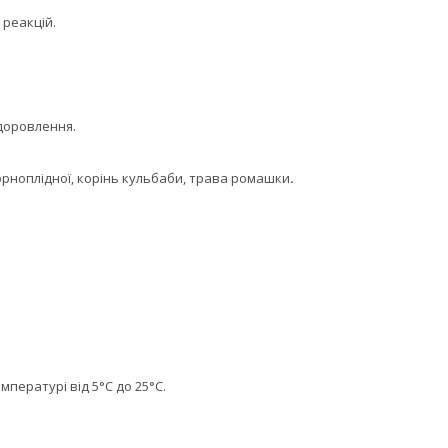
 реакцій.
доровлення.
орноплідної, корінь кульбаби, трава ромашки
.
емпературі від 5°С до 25°С.