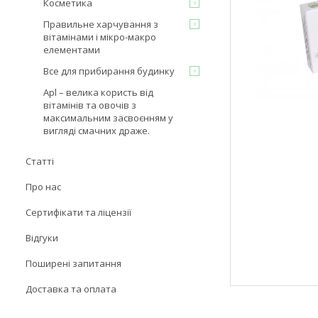
Косметика
Правильне харчування з
вітамінами і мікро-макро
елементами
Все для прибирання будинку
Apl – велика користь від
вітамінів та овочів з
максимальним засвоєнням у
вигляді смачних драже.
Статті
Про нас
Сертифікати та ліцензії
Відгуки
Поширені запитання
Доставка та оплата