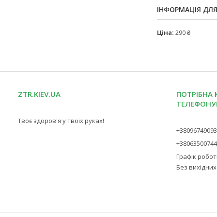
ІНФОРМАЦІЯ ДЛ
Ціна:
290 ₴
ZTR.KIEV.UA
ПОТРІБНА 
ТЕЛЕФОНУ
Твоє здоров'я у твоїх руках!
+3809674909
+3806350074
Графік роботи
Без вихідних