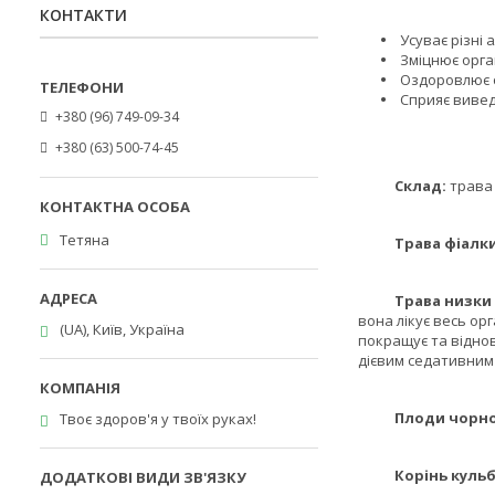
КОНТАКТИ
Усуває різні 
Зміцнює орга
Оздоровлює о
Сприяє виведе
+380 (96) 749-09-34
+380 (63) 500-74-45
Склад:
трава 
Тетяна
Трава фіалки 
Трава низки
вона лікує весь орг
(UA), Київ, Україна
покращує та віднов
дієвим седативним
Плоди чорної
Твоє здоров'я у твоїх руках!
Корінь кульб