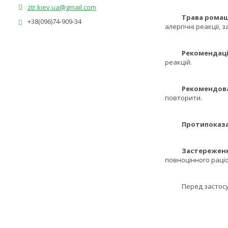
ztr.kiev.ua@gmail.com
Трава ромаш
+38(096)74-909-34
алергічні реакції, з
Рекомендації 
реакцій.
Рекомендован
повторити.
Протипоказа
Застереження 
повноцінного раці
Перед застос