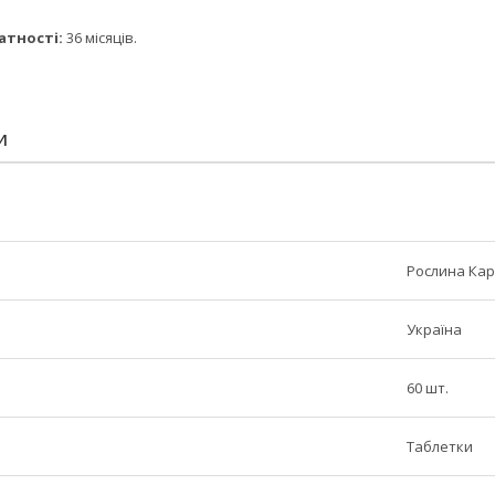
ності:
36 місяців.
И
Рослина Ка
Україна
60 шт.
Таблетки