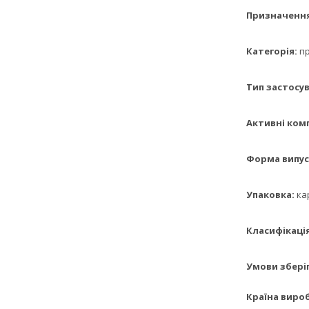
Призначення
Категорія:
пр
Тип застосув
Активні комп
Форма випуск
Упаковка:
кар
Класифікація
Умови зберіг
Країна вироб