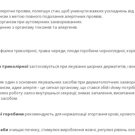
алергічні прояви, полегшує стан, щоб уникнути важких ускладнень від 
нізм з метою повного подолання алергічних проявів.
рганізм при аутоімунних захворюваннях.
нню з організму токсинів та алергенів.
фіалки триколірної, трава череди, плоди горобини чорноплідної, корі
триколірної
застосовується при лікуванні шкірних дерматитів, і во
як один з основних лікувальних засобів при дерматологічних захворю
анізм, адже алергія – це сигнал організму, що стався збій і йому потрі
лює роботу залоз внутрішньої секреції; знімає запалення, висипання 
 засобом.
 горобини
рекомендують для нормалізації згортання крові, кровоте
аби
очищає печінку, стимулює вироблення жовчі, регулює рівень холес