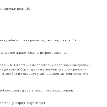
алергічних реакцій.
нь кульбаби, трава ромашки, лактоза, стеарат Са.
на чудово справляється зі шкірною алергією.
ваннях. Ця рослина не просто знімає всі зовнішні прояви –
бна допомога. Ось як діє низка: нормалізує обмін речовин,
та свербіння, покращує стан нервової системи, оскільки є
чі, цукрового діабету, алергічних захворювань.
терину в крові, лікує алергії.