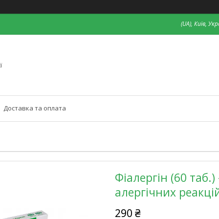
(UA), Київ, Ук
ї
Доставка та оплата
Фіалергін (60 таб.
алергічних реакці
290 ₴