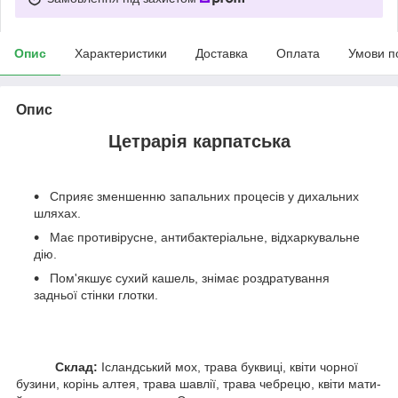
Опис
Характеристики
Доставка
Оплата
Умови п
Опис
Цетрарія карпатська
Сприяє зменшенню запальних процесів у дихальних
шляхах.
Має противірусне, антибактеріальне, відхаркувальне
дію.
Пом'якшує сухий кашель, знімає роздратування
задньої стінки глотки.
Склад:
Ісландський мох, трава буквиці, квіти чорної
бузини, корінь алтея, трава шавлії, трава чебрецю, квіти мати-