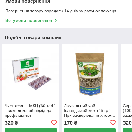
Умови повернення
Повернення товару впродовж 14 днів за рахунок покупця
Всі умови повернення
Подібні товари компанії
Чистоксин – МКЦ (60 таб.)
Лікувальний чай
Сиро
– комплексний підхід до
Ісландський мох (45 гр.) -
(100
профілактики
При захворюваннях горла
захв
захворювань кишечника
та верхніх дихальних
верх
320
170
320
₴
₴
та його очищення.
шляхів.