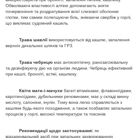
Обволікаючі властивості алтею допомагають зняти
почервоніння та роздратування всієї слизової оболонки
глотки, тим самим полегшуючи біль, знімаючи свербіж у горлі,
що викликає судомний кашель.
Трава шавлії
використовується від кашлю, запалення
верхніх дихальних шляхів та ГРЗ.
Трава чебрецю
має антисептичну, ранозагоювальну
та дезінфікуючу дію на організм людини. Чебрець ефективний
при кашлі, бронхіті, астмі, кашлюку.
Квіти мати-і-мачухи
багаті вітамінами, флавоноїдами,
каротиноїдами, дубильними речовинами, має у складі винну
кислоту, сапоніни, інулін. Тому вона легко справляється з
кашлем будь-якого походження, а також позбавляє запальних
процесів у горлі, високої температури та токсинів.
Рекомендації щодо застосування:
як
відхаркувальний засіб при запальних захворюваннях