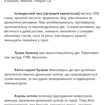
й-мачухи, лактоза, стеарат Са.
Ісландський мох (цетрарія карпатська)
містить 70%
слизу, органічні кислоти, ферменти, йод, різні вітаміни та
ароматичні речовини. Має антибактеріальну, противірусну,
протизапальну та імуномодулюючу дію. Слизові речовини, що
містяться в даній рослині, знімають запалення у слизових
оболонках глотки, носа та рота, пом'якшують кашель,
зменшують першіння у горлі.
Трава буквиці
має імуностимулюючу дію. Ефективна
при застуді, ГРВІ, бронхітах.
Квіти чорної
бузини
благотворно діє при хронічних
запаленнях верхніх дихальних шляхів, що супроводжуються
сухим кашлем, та застудних захворюваннях із підвищеною
температурою.
Корінь алтею
полегшує відходження мокротиння,
зменшує запалення дихальних шляхів та горла. Тому його
використовують при бронхіті, запаленні легень, кашлюку.