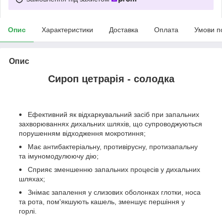
Опис
Характеристики
Доставка
Оплата
Умови п
Опис
Сироп цетрарія - солодка
Ефективний як відхаркувальний засіб при запальних
захворюваннях дихальних шляхів, що супроводжуються
порушенням відходження мокротиння;
Має антибактеріальну, противірусну, протизапальну
та імуномодулюючу дію;
Сприяє зменшенню запальних процесів у дихальних
шляхах;
Знімає запалення у слизових оболонках глотки, носа
та рота, пом'якшують кашель, зменшує першіння у
горлі.