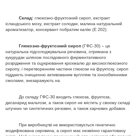
Склад:
глюкозно-фруктозний сироп, екстракт
ісландського моху, екстракт солодки, малина натуральний
ароматизатор, консервант побратим калію (Е 202).
Глюкозно-фруктозний сироп
(ГФС-30) – це
натуральна підсолоджувальна речовина, отримана з
кукурудзи шляхом послідовного ферментативного
розрідження та оцукрювання крохмалю до високоглюкозного
сиропу, і перетворенням частини глюкози на фруктозу, сироп
піддають очищенню активованим вугіллям та іонообмінними
смолами, знезаражують на.
До складу ГФС-30 входить глюкоза, фруктоза,
дисахарид мальтози, а також сироп не містить у своєму складі
штучних чи синтетичних речовин, а також харчових добавок.
При виробництві не використовується генетично
модифікована сировина, а сироп має незмінно гарантовану