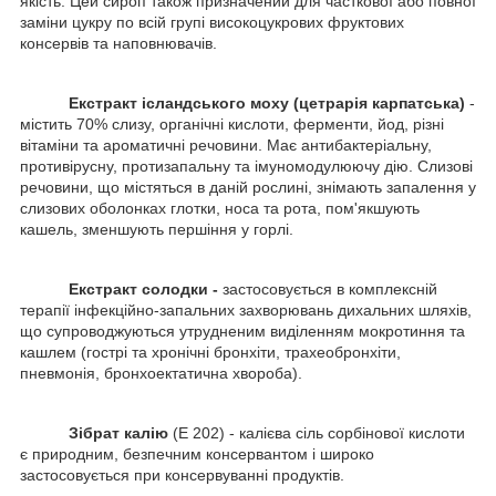
якість. Цей сироп також призначений для часткової або повної
заміни цукру по всій групі високоцукрових фруктових
консервів та наповнювачів.
Екстракт ісландського моху (цетрарія карпатська)
-
містить 70% слизу, органічні кислоти, ферменти, йод, різні
вітаміни та ароматичні речовини. Має антибактеріальну,
противірусну, протизапальну та імуномодулюючу дію. Слизові
речовини, що містяться в даній рослині, знімають запалення у
слизових оболонках глотки, носа та рота, пом'якшують
кашель, зменшують першіння у горлі.
Екстракт солодки -
застосовується в комплексній
терапії інфекційно-запальних захворювань дихальних шляхів,
що супроводжуються утрудненим виділенням мокротиння та
кашлем (гострі та хронічні бронхіти, трахеобронхіти,
пневмонія, бронхоектатична хвороба).
Зібрат калію
(Е 202) - калієва сіль сорбінової кислоти
є природним, безпечним консервантом і широко
застосовується при консервуванні продуктів.