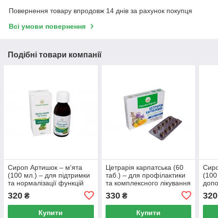
Повернення товару впродовж 14 днів за рахунок покупця
Всі умови повернення
Подібні товари компанії
Сироп Артишок – м'ята
Цетрарія карпатська (60
Сир
(100 мл.) – для підтримки
таб.) – для профілактики
(100
та нормалізації функцій
та комплексного лікування
допо
печінки, жовчовивідних
захворювань верхніх
захв
320
330
320
₴
₴
шляхів.
дихальних шляхів.
диха
Купити
Купити