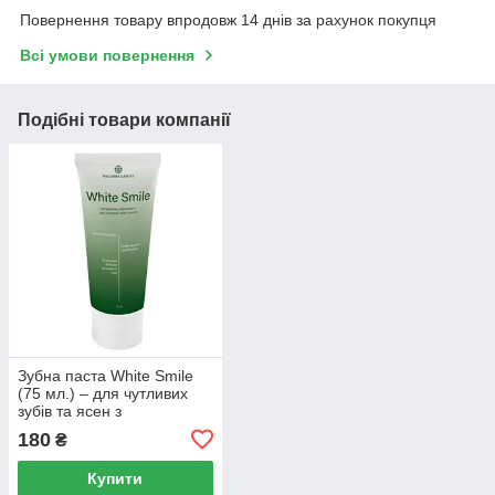
Повернення товару впродовж 14 днів за рахунок покупця
Всі умови повернення
Подібні товари компанії
Зубна паста White Smile
(75 мл.) – для чутливих
зубів та ясен з
профілактикою проти
180
₴
карієсу.
Купити