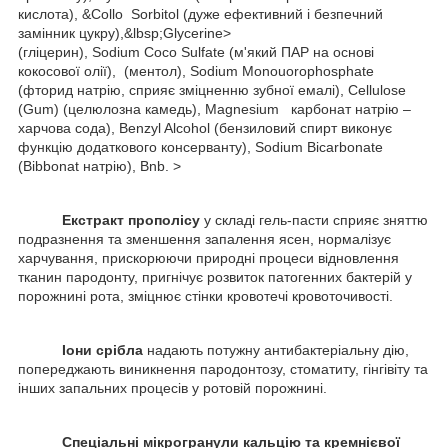
кислота), &Collo Sorbitol (дуже ефективний і безпечний
замінник цукру),&lbsp;Glycerine>
(гліцерин), Sodium Coco Sulfate (м'який ПАР на основі
кокосової олії), (ментол), Sodium Monouorophosphate
(фторид натрію, сприяє зміцненню зубної емалі), Cellulose
(Gum) (целюлозна камедь), Magnesium карбонат натрію –
харчова сода), Benzyl Alcohol (бензиловий спирт виконує
функцію додаткового консерванту), Sodium Bicarbonate
(Bіbbonat натрію), Bnb. >
Екстракт прополісу
у складі гель-пасти сприяє зняттю
подразнення та зменшення запалення ясен, нормалізує
харчування, прискорюючи природні процеси відновлення
тканин пародонту, пригнічує розвиток патогенних бактерій у
порожнині рота, зміцнює стінки кровотечі кровоточивості.
Іони срібла
надають потужну антибактеріальну дію,
попереджають виникнення пародонтозу, стоматиту, гінгівіту та
інших запальних процесів у ротовій порожнині.
Спеціальні мікрогранули кальцію та кремнієвої