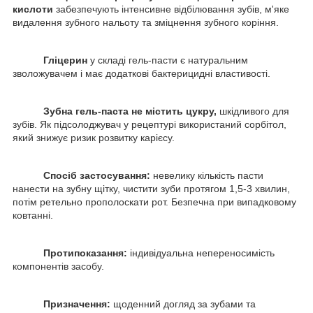
кислоти
забезпечують інтенсивне відбілювання зубів, м'яке
видалення зубного нальоту та зміцнення зубного коріння.
Гліцерин
у складі гель-пасти є натуральним
зволожувачем і має додаткові бактерицидні властивості.
Зубна гель-паста не містить цукру,
шкідливого для
зубів. Як підсолоджувач у рецептурі використаний сорбітол,
який знижує ризик розвитку карієсу.
Спосіб застосування:
невелику кількість пасти
нанести на зубну щітку, чистити зуби протягом 1,5-3 хвилин,
потім ретельно прополоскати рот. Безпечна при випадковому
ковтанні.
Протипоказання:
індивідуальна непереносимість
компонентів засобу.
Призначення:
щоденний догляд за зубами та