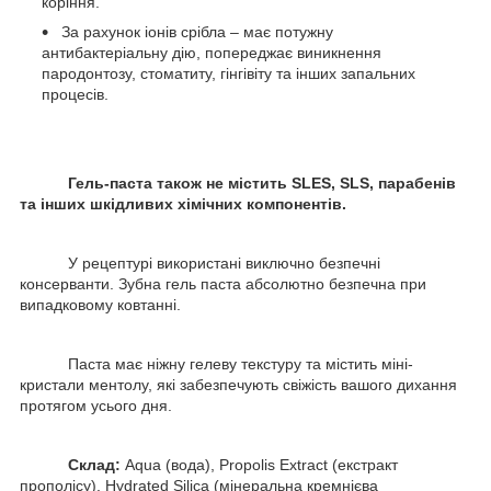
коріння.
За рахунок іонів срібла – має потужну
антибактеріальну дію, попереджає виникнення
пародонтозу, стоматиту, гінгівіту та інших запальних
процесів.
Гель-паста також не містить SLES, SLS, парабенів
та інших шкідливих хімічних компонентів.
У рецептурі використані виключно безпечні
консерванти. Зубна гель паста абсолютно безпечна при
випадковому ковтанні.
Паста має ніжну гелеву текстуру та містить міні-
кристали ментолу, які забезпечують свіжість вашого дихання
протягом усього дня.
Склад:
Aqua (вода), Propolis Extract (екстракт
прополісу), Hydrated Silica (мінеральна кремнієва