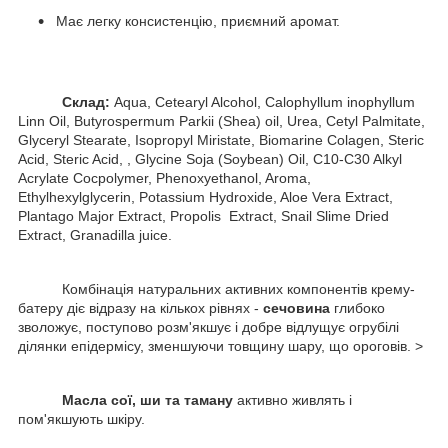
Має легку консистенцію, приємний аромат.
Склад:
Aqua, Cetearyl Alcohol, Calophyllum inophyllum
Linn Oil, Butyrospermum Parkii (Shea) oil, Urea, Cetyl Palmitate,
Glyceryl Stearate, Isopropyl Miristate, Biomarine Colagen, Steric
Acid, Steric Acid, , Glycine Soja (Soybean) Oil, C10-C30 Alkyl
Acrylate Cocpolymer, Phenoxyethanol, Aroma,
Ethylhexylglycerin, Potassium Hydroxide, Aloe Vera Extract,
Plantago Major Extract, Propolis Extract, Snail Slime Dried
Extract, Granadilla juice.
Комбінація натуральних активних компонентів крему-
батеру діє відразу на кількох рівнях -
сечовина
глибоко
зволожує, поступово розм'якшує і добре відлущує огрубілі
ділянки епідермісу, зменшуючи товщину шару, що ороговів. >
Масла сої, ши та таману
активно живлять і
пом'якшують шкіру.