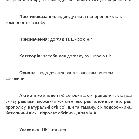
Протипоказання:
індивідуальна непереносимість
компонентів засобу.
Призначення:
догляд за шкірою ніг.
Категорія:
з
асоби для догляду за шкірою ніг.
Основа:
вода деіонізована з високим вмістом
сечовини.
Активні компоненти:
сечовина, сік гранадили, екстрат
слизу равлики, морський колаген, екстракт алое віра, екстракт
прополісу, натуральні олії сої, ши та таману, сік подорожника,
бджолиний віск , гідролат обліпихи, вітамін А
Упаковка:
ПЕТ-флакон