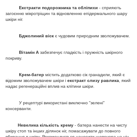
Екстракти подорожника та обліпихи
- сприяють
загоєнню мікротріщин та відновленню епідермального шару
шкіри ніг.
Бджолиний віск
є чудовим природним зволожувачем.
Вітамін А
забезпечує гладкість і пружність шкірного
покриву.
Крем-батер
містить додатково сік гранадили, який є
відомим зволожувачем шкіри і
екстракт слизу равлика
, який
надає регенераційні вплив на клітини шкіри.
У рецептурі використані виключно "зелені"
консерванти.
Невелика кількість крему
- батера нанести на чисту
шкіру стоп та інших ділянок ніг, помасажувати до повного
вбирання в шкіру. Рекомендується наносити щовечора на ніч.