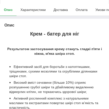
Опис
Характеристики
Доставка
Оплата
Умови п
Опис
Крем - батер для ніг
Результатом застосування крему стануть гладкі п'яти і
ніжна, м'яка шкіра стоп.
Ефективний засіб для боротьби з натоптишами,
тріщинами, сухими мозолями та огрубілими ділянками
шкіри стоп.
Високий вміст сечовини (більше 10%) сприяє
розпушенню грубої шкіри та дбайливому видаленню
відмерлих клітин, не торкаючись здорової шкіри;
Активний рослинний комплекс з натуральними
маслами та екстрактами повертає шкірі стоп м'якість та
еластичність.