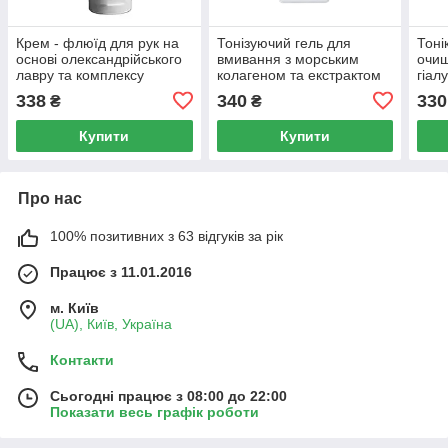
Крем - флюїд для рук на
Тонізуючий гель для
Тоні
основі олександрійського
вмивання з морським
очищ
лавру та комплексу
колагеном та екстрактом
гіал
вітамінів (115 мл.)
ягід асаї (125 мл.)
морс
338
340
330
₴
₴
коен
Купити
Купити
Про нас
100% позитивних з 63 відгуків за рік
Працює з 11.01.2016
м. Київ
(UA), Київ, Україна
Контакти
Сьогодні працює з 08:00 до 22:00
Показати весь графік роботи