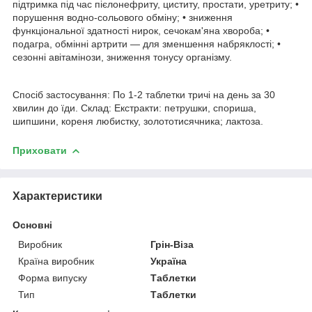
підтримка під час пієлонефриту, циститу, простати, уретриту; •
порушення водно-сольового обміну; • зниження
функціональної здатності нирок, сечокам'яна хвороба; •
подагра, обмінні артрити — для зменшення набряклості; •
сезонні авітамінози, зниження тонусу організму.
Спосіб застосування: По 1-2 таблетки тричі на день за 30
хвилин до їди. Склад: Екстракти: петрушки, спориша,
шипшини, кореня любистку, золототисячника; лактоза.
Приховати
Характеристики
Основні
Виробник
Грін-Віза
Країна виробник
Україна
Форма випуску
Таблетки
Тип
Таблетки