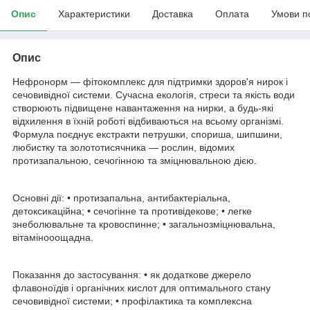
Опис
Характеристики
Доставка
Оплата
Умови п
Опис
Нефронорм — фітокомплекс для підтримки здоров'я нирок і
сечовивідної системи. Сучасна екологія, стреси та якість води
створюють підвищене навантаження на нирки, а будь-які
відхилення в їхній роботі відбиваються на всьому організмі.
Формула поєднує екстракти петрушки, спориша, шипшини,
любистку та золототисячника — рослин, відомих
протизапальною, сечогінною та зміцнювальною дією.
Основні дії: • протизапальна, антибактеріальна,
детоксикаційна; • сечогінне та противідекове; • легке
знеболювальне та кровоспинне; • загальнозміцнювальна,
вітамінооощадна.
Показання до застосування: • як додаткове джерело
флавоноїдів і органічних кислот для оптимального стану
сечовивідної системи; • профілактика та комплексна