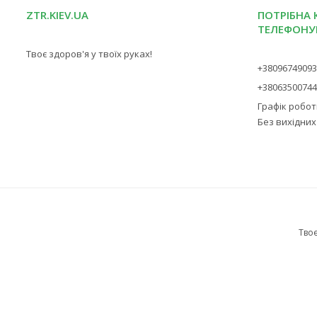
ZTR.KIEV.UA
ПОТРІБНА 
ТЕЛЕФОНУ
Твоє здоров'я у твоїх руках!
+3809674909
+3806350074
Графік роботи
Без вихідних