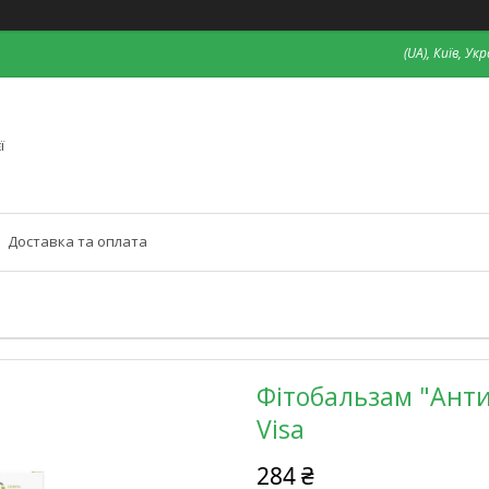
(UA), Київ, Ук
ї
Доставка та оплата
Фітобальзам "Анти
Visa
284 ₴