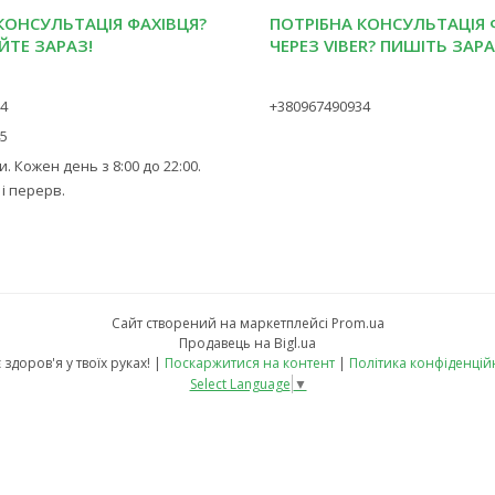
КОНСУЛЬТАЦІЯ ФАХІВЦЯ?
ПОТРІБНА КОНСУЛЬТАЦІЯ 
ЙТЕ ЗАРАЗ!
ЧЕРЕЗ VIBER? ПИШІТЬ ЗАРА
34
+380967490934
45
. Кожен день з 8:00 до 22:00.
 і перерв.
Сайт створений на маркетплейсі
Prom.ua
Продавець на Bigl.ua
Твоє здоров'я у твоїх руках! |
Поскаржитися на контент
|
Політика конфіденцій
Select Language
▼