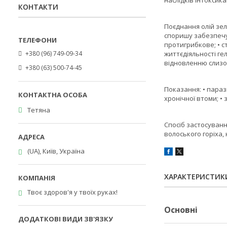
наслідків інтоксикац
КОНТАКТИ
Поєднання олій зел
споришу забезпечує
протигрибкове; • с
+380 (96) 749-09-34
життєдіяльності ге
відновленню слизо
+380 (63) 500-74-45
Показання: • парази
хронічної втоми; • 
Тетяна
Спосіб застосування
волоського горіха,
(UA), Київ, Україна
ХАРАКТЕРИСТИК
Твоє здоров'я у твоїх руках!
Основні