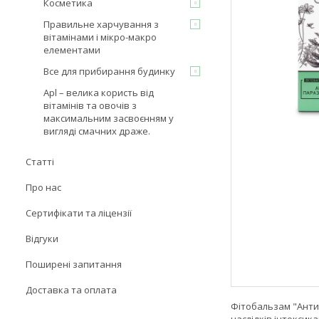
Косметика
Правильне харчування з
вітамінами і мікро-макро
елементами
Все для прибирання будинку
Apl – велика користь від
вітамінів та овочів з
максимальним засвоєнням у
вигляді смачних драже.
Статті
Про нас
Сертифікати та ліцензії
Відгуки
Поширені запитання
Доставка та оплата
Фітобальзам "Антип