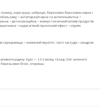
и, полину, кори груші, чебрецю, березових берозових нирок і
тобальзаму: • антипаразитарна та антигельмінтна; •
льна; • детоксикаційна; • знижує токсичний вплив продуктів
кишечника; • надає м'який проносний ефект; • сприяє
ів середовища; • знижений імунітет, часті застуди; • синдром
пивати рідину. Курс — 1,5-2 місяці. Склад: Олії: зеленого
, березьових бічок, спориша.