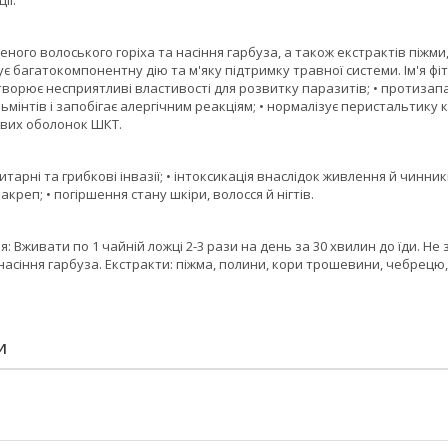
ії.
еного волоського горіха та насіння гарбуза, а також екстрактів піжм
 багатокомпонентну дію та м'яку підтримку травної системи. Ім'я фі
творює несприятливі властивості для розвитку паразитів; • протизапа
льмінтів і запобігає алергічним реакціям; • нормалізує перистальтику 
вих оболонок ШКТ.
тарні та грибкові інвазії; • інтоксикація внаслідок живлення й чинник
закреп; • погіршення стану шкіри, волосся й нігтів.
: Вживати по 1 чайній ложці 2-3 рази на день за 30 хвилин до їди. Не за
 насіння гарбуза. Екстракти: піжма, полини, кори трошевини, чебрецю
И