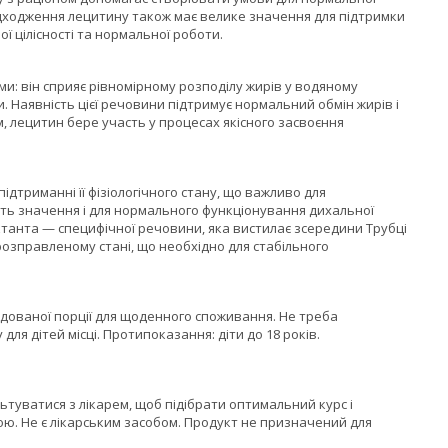
адходження лецитину також має велике значення для підтримки
ї цілісності та нормальної роботи.
ми: він сприяє рівномірному розподілу жирів у водяному
Наявність цієї речовини підтримує нормальний обмін жирів і
, лецитин бере участь у процесах якісного засвоєння
ідтриманні її фізіологічного стану, що важливо для
ють значення і для нормального функціонування дихальної
танта — специфічної речовини, яка вистилає зсередини Трубці
озправленому стані, що необхідно для стабільного
ованої порції для щоденного споживання. Не треба
ля дітей місці. Протипоказання: діти до 18 років.
туватися з лікарем, щоб підібрати оптимальний курс і
ю. Не є лікарським засобом. Продукт не призначений для