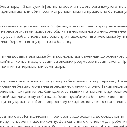
ва порція: 3 капсули. Ефективна робота нашого організму істотно за
 допомагають їм обмінюватися речовинами та правильно функціону
складників цих мембран є фосфоліпіди — особливі структурні елементи
нервової системи, жирового обміну та нормального функціонування п
а у разі незбалансованого раціону їх надходження з їжею може бути
для збереження внутрішнього балансу.
єтична добавка, яка може бути корисним доповненням до основного р
пам'ять і концентрацію уваги за високих розумових навантажень. Пр
печінки та нормальний обмін жирів.
аді саме соняшникового лецитину забезпечує істотну перевагу. На ві
ювання без застосування агресивних хімічних сполук. Такий лецитин
оловіків, так і для жінок. Крім цього, соняшник не належить до пошир
кацій, завдяки чому добавка забезпечує м'яке та безпечне доповнен
ецитину криється в його природному складі, основу якого становлять 
ед них є фосфатидилхолін — речовина, що входить до складу клітинн
му для створення ацетилхоліну. Це з'єднання є ключовим для роботи 
и між нервовими клітинами. Достатнє надходження фосфатидилхолін