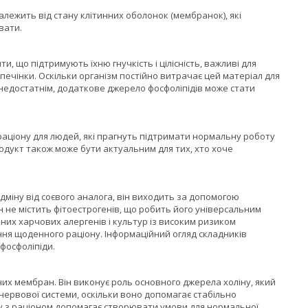
лежить від стану клітинних оболонок (мембранок), які
вати.
, що підтримують їхню гнучкість і цілісність, важливі для
ечінки. Оскільки організм постійно витрачає цей матеріал для
 недостатнім, додаткове джерело фосфоліпідів може стати
аціону для людей, які прагнуть підтримати нормальну роботу
одукт також може бути актуальним для тих, хто хоче
дміну від соєвого аналога, він виходить за допомогою
 не містить фітоестрогенів, що робить його універсальним
ених харчових алергенів і культур із високим ризиком
ня щоденного раціону. Інформаційний огляд складників
фосфоліпіди.
их мембран. Він виконує роль основного джерела холіну, який
нервової системи, оскільки воно допомагає стабільно
у з раціоном допомагає створювати умови для нормальної