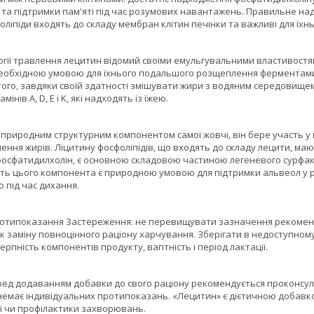
и та підтримки пам'яті під час розумових навантажень. Правильне н
оліпіди входять до складу мембран клітин печінки та важливі для їхньо
ології травлення лецитин відомий своїми емульгувальними властивостя
необхідною умовою для їхнього подальшого розщеплення ферментами. 
того, завдяки своїй здатності змішувати жири з водяним середовищем
нів А, D, E і K, які надходять із їжею.
 природним структурним компонентом самої жовчі, він бере участь у п
ння жирів. Ліцитину фосфоліпідів, що входять до складу лецити, ма
фосфатидилхолін, є основною складовою частиною легеневого сурфак
сть цього компонента є природною умовою для підтримки альвеол у р
 під час дихання.
отипоказання Застереження: не перевищувати зазначення рекоменд
 заміну повноцінного раціону харчування. Зберігати в недоступному д
рпність компонентів продукту, вагітність і період лактації.
ред додаванням добавки до свого раціону рекомендується проконсуль
немає індивідуальних протипоказань. «Лецитин» є дієтичною добавко
ії чи профілактики захворювань.