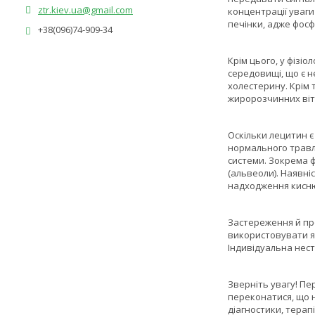
ztr.kiev.ua@gmail.com
концентрації уваг
печінки, адже фосф
+38(096)74-909-34
Крім цього, у фізі
середовищі, що є 
холестерину. Крім 
жиророзчинних вітамі
Оскільки лецитин є
нормального травле
системи. Зокрема 
(альвеоли). Наявні
надходження кисню
Застереження й пр
використовувати як
Індивідуальна несте
Зверніть увагу! Пе
переконатися, що 
діагностики, терап