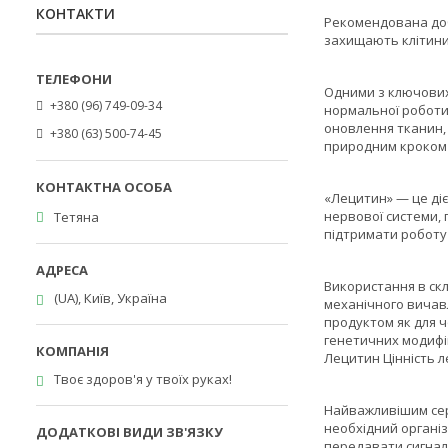
КОНТАКТИ
Рекомендована добо
захищають клітини
Одними з ключових 
+380 (96) 749-09-34
нормальної роботи 
оновлення тканин, 
+380 (63) 500-74-45
природним кроком 
«Лецитин» — це ді
нервової системи, 
Тетяна
підтримати роботу 
Використання в скл
(UA), Київ, Україна
механічного вичавл
продуктом як для ч
генетичних модифі
Лецитин Цінність л
Твоє здоров'я у твоїх руках!
Найважливішим сер
необхідний організ
передавати сигнал