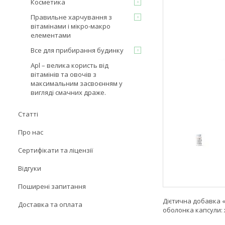
Косметика
Правильне харчування з
вітамінами і мікро-макро
елементами
Все для прибирання будинку
Apl – велика користь від
вітамінів та овочів з
максимальним засвоєнням у
вигляді смачних драже.
Статті
Про нас
Сертифікати та ліцензії
Відгуки
Поширені запитання
Дієтична добавка «
Доставка та оплата
оболонка капсули: 