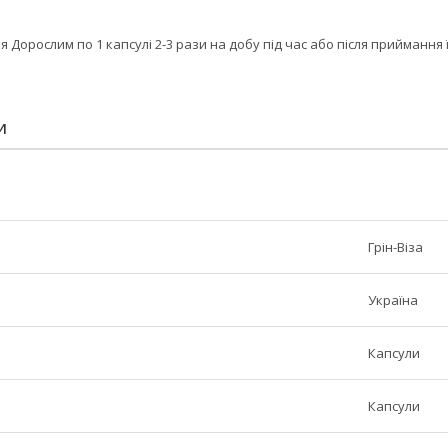
я Дорослим по 1 капсулі 2-3 рази на добу під час або після приймання
И
Грін-Віза
Україна
Капсули
Капсули