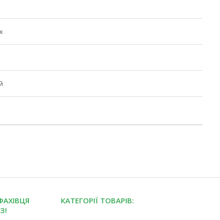
х
й
ФАХІВЦЯ
КАТЕГОРІЇ ТОВАРІВ:
З!