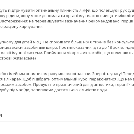
ть підтримувати оптимальну плинність лімфи, що полегшує її рух су
оку рідини, лопу може допомагати організму вчасно очищати міжкліт
Застереження: не перевищувати зазначення рекомендованої порції 
го раціону харчування.
упному для дітей місці. Не споживати більш ніж 6 тижнів без консульта
нцезахисні засоби для шкіри. Протипоказання: діти до 18 років. Індив
атології імунної системи. Приймання лікарських засобів, що впливають
трові (Asteraceae).
 або сімейним анамнезом раку молочної залози. Зверніть увагу! Пер
я з лікарем, щоб підібрати оптимальний курс і переконатися, що не
арським засобом. Продукт не призначений для діагностики, терапії 
а добу під час їди, запиваючи достатньою кількістю води.
И