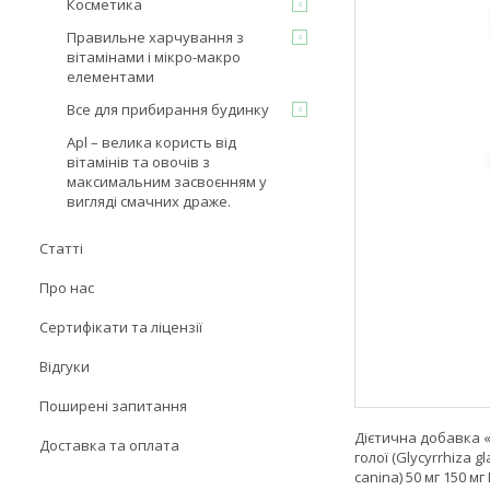
Косметика
Правильне харчування з
вітамінами і мікро-макро
елементами
Все для прибирання будинку
Apl – велика користь від
вітамінів та овочів з
максимальним засвоєнням у
вигляді смачних драже.
Статті
Про нас
Сертифікати та ліцензії
Відгуки
Поширені запитання
Дієтична добавка «
Доставка та оплата
голої (Glycyrrhiza 
canina) 50 мг 150 м