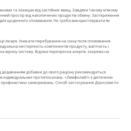
динами та захищає від застійних явищ. Завдяки такому м'якому
инний простір від накопичених продуктів обміну. Застереження
для щоденного споживання. Не треба використовувати як
ції лікаря. Уникати перебування на сонці після споживання.
ідуальна нестерпність компонентів продукту, вагітність і
 на імунну систему. Відома перехресна алергія, зокрема на
ед додаванням добавки до свого раціону рекомендується
має індивідуальних протипоказань. «Лимфолайт» є дієтичною
чи профілактики захворювань. Спосіб застосування Дорослим по