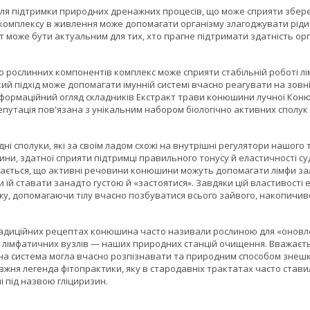
ля підтримки природних дренажних процесів, що може сприяти збереж
комплексу в живлення може допомагати організму злагоджувати рідин
т може бути актуальним для тих, хто прагне підтримати здатність о
 рослинних компонентів комплекс може сприяти стабільній роботі л
кий підхід може допомагати імунній системі вчасно реагувати на зов
Інформаційний огляд складників Екстракт трави конюшини лучної Кон
 репутація пов'язана з унікальним набором біологічно активних сполу
дні сполуки, які за своїм ладом схожі на внутрішні регулятори нашог
лини, здатної сприяти підтримці правильного тонусу й еластичності суд
ається, що активні речовини конюшини можуть допомагати лімфи зал
 їй ставати занадто густою й «застоятися». Завдяки цій властивост
у, допомагаючи тілу вчасно позбуватися всього зайвого, накопичив
традиційних рецептах конюшина часто називали рослиною для «оновле
і лімфатичних вузлів — наших природних станцій очищення. Вважаєть
на система могла вчасно розпізнавати та природним способом знешко
жня легенда фітопрактики, яку в стародавніх трактатах часто ставили
і під назвою гліциризин.