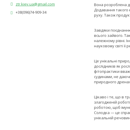
ztr.kiev.ua@gmail.com
Вона розроблена д
Додавання такого 
+38(096)74-909-34
руху. Також продук
Завдяки поєднанню
всього зайвого. Та
належному рівні. 
науковому світі її
Це унікальні приро
дослідників як рос
фітопрактики вваж
судинами, не даючи
природного дренаж
Цікаво і те, що в 
злагодженій робот
роботою, щоб імун
Солодка — це справ
унікальній речовин