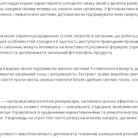
льки надає корню характерного солодкого смаку (який у десятки разів 
ь завдяки своєму впливу на захисні сили організму. У фітопрактики
лонок і лімфатичної системи, допомагаючи підтримувати їхню природн
а може сприяти розрідженню густих секретів в організмі, що робить р
ших особливостей солодки є її здатність виступати природним провід
 і сапоніни, можуть впливати на властивості рослинної формули: сп
мплексі та доповнювати загальний фітопрофіль продукту.
ка відома своєю підтримкою імунної системи. Її компоненти можуть 
муючи загальний тонус і витривалість. Екстракт трави звіробою звича
 листя проти світла, можна помітити безліч дрібних світлих точок, с
 — насправді мікроскопічні резервуари, заповнені цінною ефірною о
д цінують за вміст гіперіцину — унікального з'єднання, який вивчаєт
егше справлятися зі щоденними навантаженнями та уникати внутрішн
и. У відповідь на стрес тіло часто реагує на м'язову напругу, що мо
астивості звіробою можуть допомагати тканинам залишатися розсла