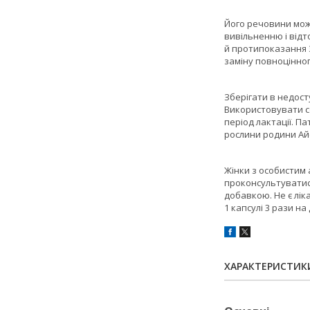
Його речовини можу
вивільненню і відт
й протипоказання 
заміну повноцінно
Зберігати в недост
Використовувати со
період лактації. П
рослини родини Айс
Жінки з особистим
проконсультуватис
добавкою. Не є лік
1 капсулі 3 рази н
ХАРАКТЕРИСТИК