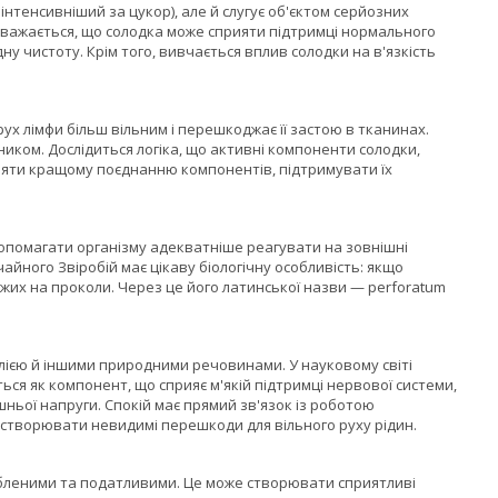
інтенсивніший за цукор), але й слугує об'єктом серйозних
 вважається, що солодка може сприяти підтримці нормального
у чистоту. Крім того, вивчається вплив солодки на в'язкість
ух лімфи більш вільним і перешкоджає її застою в тканинах.
ником. Дослідиться логіка, що активні компоненти солодки,
рияти кращому поєднанню компонентів, підтримувати їх
допомагати організму адекватніше реагувати на зовнішні
йного Звіробій має цікаву біологічну особливість: якщо
хожих на проколи. Через це його латинської назви — perforatum
лією й іншими природними речовинами. У науковому світі
ься як компонент, що сприяє м'якій підтримці нервової системи,
ьої напруги. Спокій має прямий зв'язок із роботою
же створювати невидимі перешкоди для вільного руху рідин.
бленими та податливими. Це може створювати сприятливі