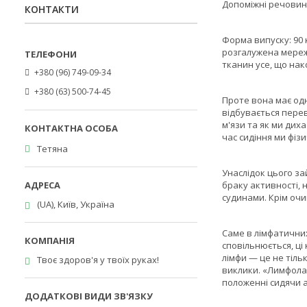
Допоміжні речовин
КОНТАКТИ
Форма випуску: 90 
розгалужена мереж
тканин усе, що нак
+380 (96) 749-09-34
+380 (63) 500-74-45
Проте вона має одну
відбувається перев
м'язи та як ми дих
час сидіння ми фіз
Тетяна
Унаслідок цього за
браку активності, н
судинами. Крім оч
(UA), Київ, Україна
Саме в лімфатичних
сповільнюється, ці
лімфи — це не тіль
Твоє здоров'я у твоїх руках!
виклики. «Лимфола
положенні сидячи 