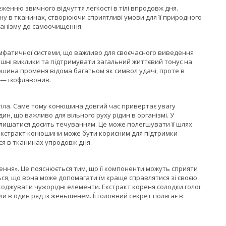
енню звичного відчуття легкості в тілі впродовж дня.
у в тканинах, створюючи сприятливі умови для її природного
рганізму до самоочищення.
імфатичної системи, що важливо для своєчасного виведення
нішні виклики та підтримувати загальний життєвий тонус на
юшина променя відома багатьом як символ удачі, проте в
к — ізофлавонив.
о тіла. Саме тому конюшина довгий час привертає увагу
ин, що важливо для вільного руху рідин в організмі. У
ишатися досить течуванням. Це може полегшувати її шлях
і екстракт конюшини може бути корисним для підтримки
ся в тканинах упродовж дня.
ння». Це пояснюється тим, що її компоненти можуть сприяти
ся, що вона може допомагати їм краще справлятися зі своєю
джувати чужорідні елементи. Екстракт кореня солодки голої
 в один ряд із женьшенем. Її головний секрет полягає в