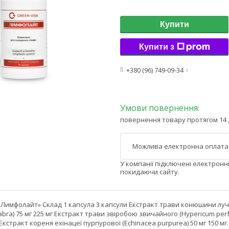
Купити
Купити з
+380 (96) 749-09-34
повернення товару протягом 14 
У компанії підключені електронн
покидаючи сайту.
Лимфолайт» Склад 1 капсула 3 капсули Екстракт трави конюшини лучний
glabra) 75 мг 225 мг Екстракт трави звіробою звичайного (Hypericum pe
г Екстракт кореня ехінацеї пурпурової (Echinacea purpurea) 50 мг 150 мг.