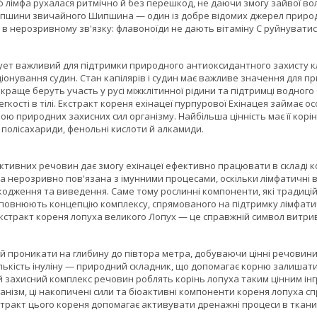
б лімфа рухалася ритмічно й без перешкод, не даючи змогу зайвої во
пшини звичайного Шипшина — один із добре відомих джерел природного 
 в нерозривному зв'язку: флавоноїди не дають вітаміну С руйнувати
ует важливий для підтримки природного антиоксидантного захисту кл
онування судин. Стан капілярів і судин має важливе значення для п
 краще беруть участь у русі міжклітинної рідини та підтримці водног
егкості в тілі. Екстракт кореня ехінацеї пурпурової Ехінацея займає о
кою природних захисних сил організму. Найбільша цінність має її корі
полісахариди, фенольні кислоти й алкамиди.
ктивних речовин дає змогу ехінацеї ефективно працювати в складі к
 нерозривно пов'язана з імунними процесами, оскільки лімфатичні ву
одження та виведення. Саме тому рослинні компоненти, які традиці
доповнюють концепцію комплексу, спрямованого на підтримку лімфати
Екстракт кореня лопуха великого Лопух — це справжній символ витрив
й проникати на глибину до півтора метра, добуваючи цінні речовини
кількість інуліну — природний складник, що допомагає корню залиша
й захисний комплекс речовин роблять корінь лопуха таким цінним інг
нізм, ці накопичені сили та біоактивні компоненти кореня лопуха сп
стракт цього кореня допомагає активувати дренажні процеси в ткани