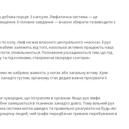
а добова порція: 3 капсули. Лімфатична система — це
чищення. Її головне завдання — вчасно збирати та виводити з
 по колу, лімф не має власного центрального «насоса». Її рух
 неабияк залежить від того, наскільки активно працюють наші
 потік сповільнюється. Положення ускладнюється тим, що під
у та під колінами, створюючи своєрідні «затори».
ємо як набряки, важкість у ногах або загальну втому. Крім
 занадто густим, організму стає дедалі важче просувати її
се чужорідне, що потрапляє в організм. Якщо рух лімфи
рібне залишається в тканинах занадто довго. Тому вільний рух
мунна система могла швидко та правильно реагувати на будь-які
 раціону людей, чий графік передбачає тривале перебування в