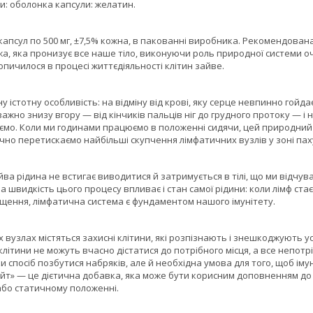
и: оболонка капсули: желатин.
капсул по 500 мг, ±7,5% кожна, в пакованні виробника. Рекомендован
а, яка пронизує все наше тіло, виконуючи роль природної системи о
опичилося в процесі життєдіяльності клітин зайве.
 істотну особливість: на відміну від крові, яку серце невпинно гойдає
ажно знизу вгору — від кінчиків пальців ніг до грудного протоку — і
аємо. Коли ми годинами працюємо в положенні сидячи, цей природний
ично перетискаємо найбільші скупчення лімфатичних вузлів у зоні пах
йва рідина не встигає виводитися й затримується в тілі, що ми відчува
а швидкість цього процесу впливає і стан самої рідини: коли лімф стає
ищення, лімфатична система є фундаментом нашого імунітету.
 вузлах містяться захисні клітини, які розпізнають і знешкоджують у
 клітини не можуть вчасно дістатися до потрібного місця, а все непот
ки спосіб позбутися набряків, але й необхідна умова для того, щоб і
йт» — це дієтична добавка, яка може бути корисним доповненням до
або статичному положенні.