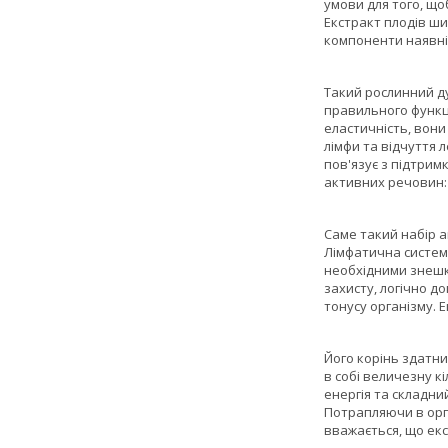
умови для того, що
Екстракт плодів ши
компоненти наявні
Такий рослинний д
правильного функці
еластичність, вони
лімфи та відчуття л
пов'язує з підтрим
активних речовин: 
Саме такий набір а
Лімфатична система
необхідними знешк
захисту, логічно 
тонусу організму. 
Його корінь здатни
в собі величезну 
енергія та складни
Потрапляючи в орга
вважається, що ек