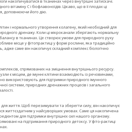
логи накопичуватися в тканинах через внутрішні затискачі.
вітаміну C і біофлавоноїдів. Цікаво, що в її плодах ці
ся, доповнюючи його дію.
ітин і нормального утворення колагену, який необхідний для
риродного дренажу. Коли ці мікроканали зберігають нормальну
о балансу в тканинах. Це створює умови для природного руху
собливе місце у фітопрактиці у формі рослини, яка традиційно
нь, адже саме він накопичує складний комплекс біологічно
омплексів, спрямованих на зміцнення внутрішнього ресурсу.
зли є місцем, де імунні клітини взаємодіють із речовинами,
йно використовують для підтримки природного імунного
чної системи, природних дренажних процесів і загального
алості.
 для життя. Щоб перезимувати та зберегти силу, він накопичує
тися життєздатним у найсуворіших умовах. Саме ця накопичена
редієнтом для підтримки внутрішніх сил нашого організму.
рямовані на підтримання природного детоксу. У фіто-рактиці
нах.