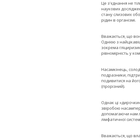
Це з'єднання не ті
наукових досліджен
стану слизових обо
рідин в організмі.
Вважається, що вон
Однією з найцікаві
зокрема гліциризин
рівномірність у ко
Насамкінець, солод
подразники, підтри
подивитися на його
(прорізний).
Однак ці «дирочки»
звіробою насампере
допомагаючи нам л
лімфатичної систем
Вважається, що вл