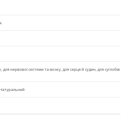
х
у, для нервової системи та мозку, для серця й судин, для суглобів
 Натуральний