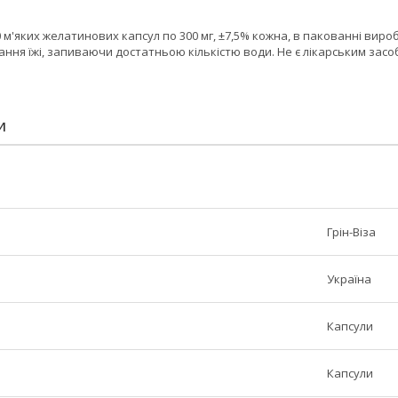
 м'яких желатинових капсул по 300 мг, ±7,5% кожна, в пакованні вироб
ання їжі, запиваючи достатньою кількістю води. Не є лікарським засо
И
Грін-Віза
Україна
Капсули
Капсули