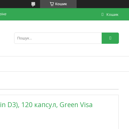
Кошик
раїна
Кошик
n D3), 120 капсул, Green Visa