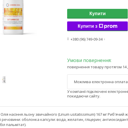
Купити
Купити з
+380 (96) 749-09-34
повернення товару протягом 14 
У компанії підключені електронн
покидаючи сайту.
 Олія насіння льону звичайного (Linum usitatissimum) 167 мг Риб'ячий ж
і речовини: оболонка капсули: вода, желатин, гліцерин; антиоксида
біл пальмітат).