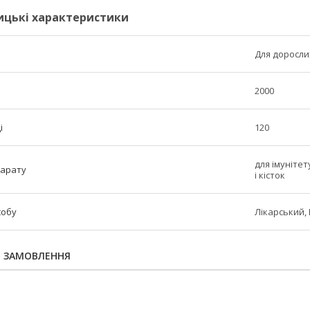
ицькі характеристики
Для доросли
2000
і
120
для імунітет
парату
і кісток
собу
Лікарський,
Я ЗАМОВЛЕННЯ