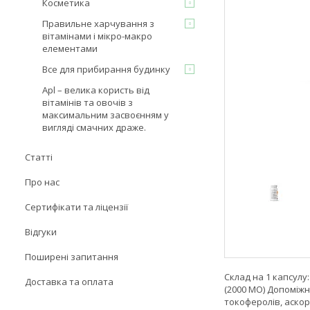
Косметика
Правильне харчування з
вітамінами і мікро-макро
елементами
Все для прибирання будинку
Apl – велика користь від
вітамінів та овочів з
максимальним засвоєнням у
вигляді смачних драже.
Статті
Про нас
Сертифікати та ліцензії
Відгуки
Поширені запитання
Склад на 1 капсулу:
Доставка та оплата
(2000 МО) Допоміжн
токоферолів, аскор