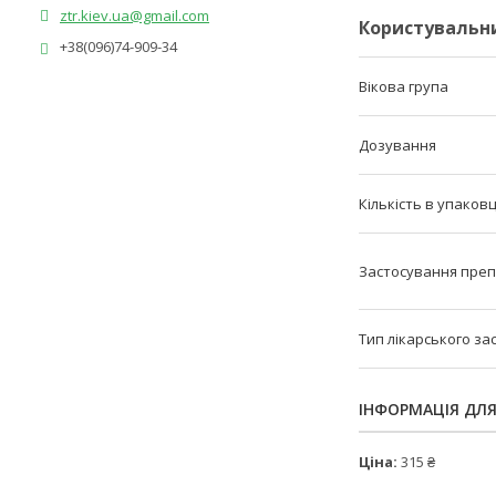
ztr.kiev.ua@gmail.com
Користувальн
+38(096)74-909-34
Вікова група
Дозування
Кількість в упаковц
Застосування пре
Тип лікарського за
ІНФОРМАЦІЯ ДЛ
Ціна:
315 ₴