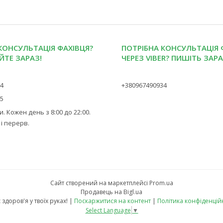
КОНСУЛЬТАЦІЯ ФАХІВЦЯ?
ПОТРІБНА КОНСУЛЬТАЦІЯ 
ЙТЕ ЗАРАЗ!
ЧЕРЕЗ VIBER? ПИШІТЬ ЗАРА
34
+380967490934
45
. Кожен день з 8:00 до 22:00.
 і перерв.
Сайт створений на маркетплейсі
Prom.ua
Продавець на Bigl.ua
Твоє здоров'я у твоїх руках! |
Поскаржитися на контент
|
Політика конфіденцій
Select Language
▼