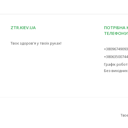
ZTR.KIEV.UA
ПОТРІБНА 
ТЕЛЕФОНУ
Твоє здоров'я у твоїх руках!
+3809674909
+3806350074
Графік роботи
Без вихідних