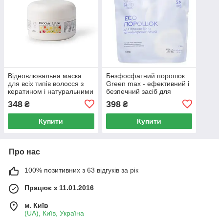
Відновлювальна маска
Безфосфатний порошок
для всіх типів волосся з
Green max - ефективний і
кератином і натуральними
безпечний засіб для
оліями (200 мл) Грін-Віза
прання білих та
348
398
₴
₴
(Green-Visa)
кольорових речей з
тканини.
Купити
Купити
Про нас
100% позитивних з 63 відгуків за рік
Працює з 11.01.2016
м. Київ
(UA), Київ, Україна