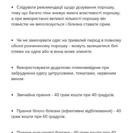
Слідувати рекомендації щодо дозування порошку,
тому що багато піни знижує миючі властивості порошку,
а при використанні великої кількості порошку він
повністю не виполіскується і білизна ставати сірим.
Чи не замочувати одяг на тривалий період в повному
обсязі розчиненому порошку - можуть залишитися білі
плями на одязі або ж вона може злиняти.
Використовувати додатково плямовивідник при
забрудненні одягу цитрусовими, томатами, червоним
вином.
Звичайна прання - 40 грам кошти при 40 градусів.
Прання білого білизни (ефективне відбілювання) - 40
грам кошти при 60 градусів.
Прання кольорової білизни - 40 грам кошти при 40