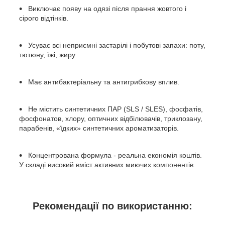
Виключає появу на одязі після прання жовтого і
сірого відтінків.
Усуває всі неприємні застарілі і побутові запахи: поту,
тютюну, їжі, жиру.
Має антибактеріальну та антигрибкову вплив.
Не містить синтетичних ПАР (SLS / SLES), фосфатів,
фосфонатов, хлору, оптичних відбілювачів, триклозану,
парабенів, «їдких» синтетичних ароматизаторів.
Концентрована формула - реальна економія коштів.
У складі високий вміст активних миючих компонентів.
Рекомендації по використанню: