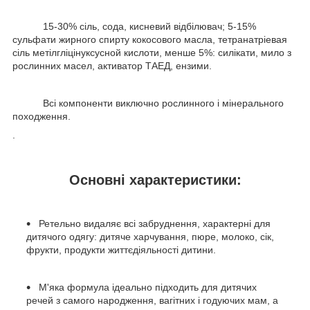
15-30% сіль, сода, кисневий відбілювач; 5-15%
сульфати жирного спирту кокосового масла, тетранатріевая
сіль метілгліцінуксусной кислоти, менше 5%: силікати, мило з
рослинних масел, активатор ТАЕД, ензими.
Всі компоненти виключно рослинного і мінерального
походження.
.
Основні характеристики:
Ретельно видаляє всі забруднення, характерні для
дитячого одягу: дитяче харчування, пюре, молоко, сік,
фрукти, продукти життєдіяльності дитини.
М'яка формула ідеально підходить для дитячих
речей з самого народження, вагітних і годуючих мам, а