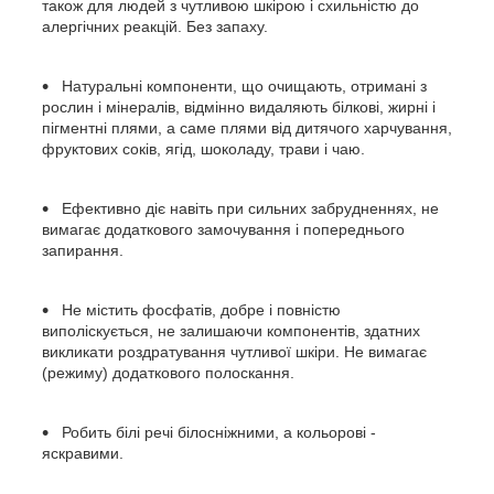
також для людей з чутливою шкірою і схильністю до
алергічних реакцій. Без запаху.
Натуральні компоненти, що очищають, отримані з
рослин і мінералів, відмінно видаляють білкові, жирні і
пігментні плями, а саме плями від дитячого харчування,
фруктових соків, ягід, шоколаду, трави і чаю.
Ефективно діє навіть при сильних забрудненнях, не
вимагає додаткового замочування і попереднього
запирання.
Не містить фосфатів, добре і повністю
виполіскується, не залишаючи компонентів, здатних
викликати роздратування чутливої ​​шкіри. Не вимагає
(режиму) додаткового полоскання.
Робить білі речі білосніжними, а кольорові -
яскравими.