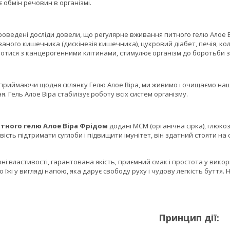
 обмін речовин в організмі.
ні досліди довели, що регулярне вживання питного гелю Алое Віра 
ного кишечника (дискінезія кишечника), цукровий діабет, печія, кол
отися з канцерогенними клітинами, стимулює організм до боротьби з
маючи щодня склянку Гелю Алое Віра, ми живимо і очищаємо наш ор
 Гель Алое Віра стабілізує роботу всіх систем організму.
итного гелю Алое Віра Фрідом
додані МСМ (органічна сірка), глюко
ість підтримати суглоби і підвищити імунітет, він здатний стояти на с
астивості, гарантована якість, приємний смак і простота у викорис
їжі у вигляді напою, яка дарує свободу руху і чудову легкість буття.
Принцип дії: