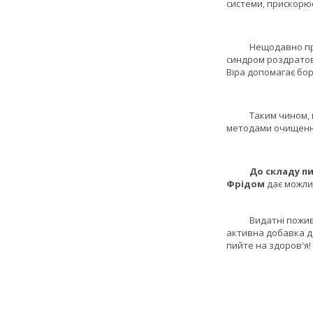
системи, прискорює
Нещодавно проведе
синдром роздратова
Віра допомагає бор
Таким чином, прий
методами очищення.
До складу п
Фрідом
дає можлив
Видатні поживні вл
активна добавка до 
пийте на здоров'я!