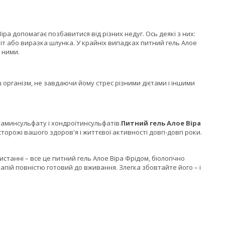
допомагає позбавитися від різних недуг. Ось деякі з них:
іт або виразка шлунка. У крайніх випадках питний гель Алое
 ними.
ганізм, не завдаючи йому стрес різними дієтами і іншими
заминсульфату і хондроїтинсульфатів.
Питний гель Алое Віра
торожі вашого здоров'я і життєвої активності довгі-довгі роки.
танні – все це питний гель Алое Віра Фрідом, біологічно
 Напій повністю готовий до вживання. Злегка збовтайте його – і