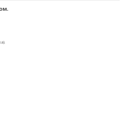
ом.
а).