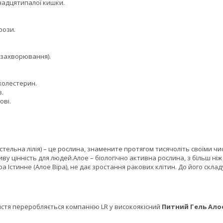
адцятипалої кишки.
рози.
 захворювання).
олестерин.
.
ві.
стельна лілія) – це рослина, знамените протягом тисячоліть своїми 
ву цінність для людей.Алое – біологічно активна рослина, з більш ніж
а Істинне (Алое Віра), не дає зростання ракових клітин. До його скл
истя переробляється компанією LR у високоякісний
Питний Гель Алое