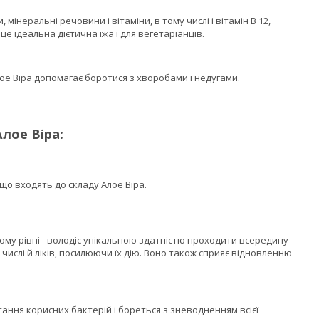
інеральні речовини і вітаміни, в тому числі і вітамін В 12,
 ідеальна дієтична їжа і для вегетаріанців.
е Віра допомагає боротися з хворобами і недугами.
лое Віра:
 що входять до складу Алое Віра.
у рівні - володіє унікальною здатністю проходити всередину
 числі й ліків, посилюючи їх дію. Воно також сприяє відновленню
ання корисних бактерій і бореться з зневодненням всієї