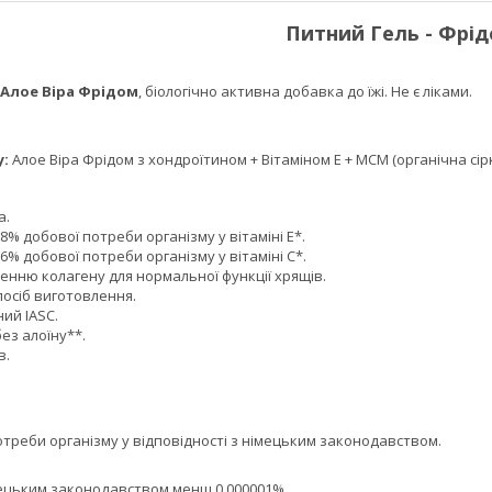
Питний Гель - Фрід
 Алое Віра Фрідом
, біологічно активна добавка до їжі. Не є ліками.
у:
Алое Віра Фрідом з хондроїтином + Вітаміном Е + МСМ (органічна сірк
а.
% добової потреби організму у вітаміні Е*.
% добової потреби організму у вітаміні С*.
енню колагену для нормальної функції хрящів.
осіб виготовлення.
ий IASC.
ез алоїну**.
в.
би організму у відповідності з німецьким законодавством.
ьким законодавством менш 0,000001%