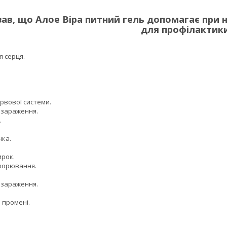
зав, що Алое Віра питний гель допомагає при 
для профілактики
я серця.
рвової системи.
 зараження.
.
ка.
рок.
ворювання.
 зараження.
 промені.