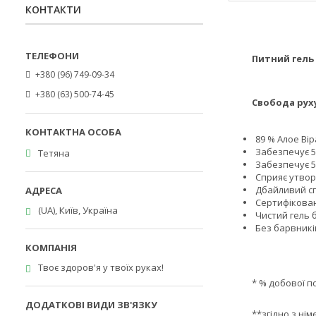
КОНТАКТИ
Питний гель
+380 (96) 749-09-34
+380 (63) 500-74-45
Свобода рух
89 % Алое Вір
Забезпечує 58
Тетяна
Забезпечує 56
Сприяє утвор
Дбайливий сп
Сертифікован
(UA), Київ, Україна
Чистий гель б
Без барвникі
Твоє здоров'я у твоїх руках!
* % добової потре
**згідно з німец