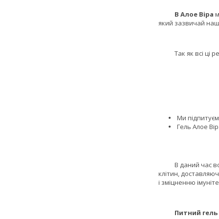
В Алое Віра
м
який зазвичай наш 
Так як всі ці речо
Ми підпитуємо
Гель Алое Вір
В даний час встан
клітин, доставляюч
і зміцненню імуніте
Питний гель