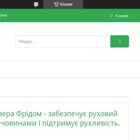
Кошик
раїна
Кошик
вера Фрідом - забезпечує руховий
човинами і підтримує рухливість.