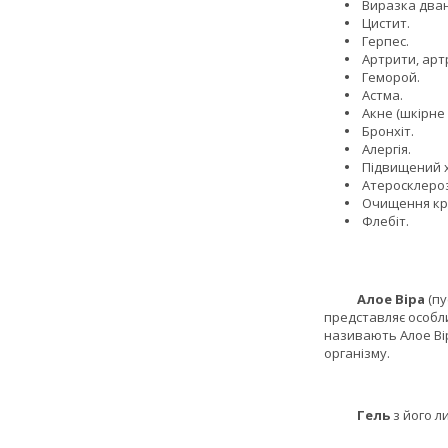
Виразка дван
Цистит.
Герпес.
Артрити, арт
Геморой.
Астма.
Акне (шкірне
Бронхіт.
Алергія.
Підвищений х
Атеросклероз
Очищення кро
Флебіт.
Алое Віра
(пу
представляє особли
називають Алое Вір
організму.
Гель
з його л