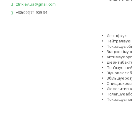
ztr.kiev.ua@gmail.com
+38(096)74-909-34
Дезінфікує.
Нейтралізує і
Покращує обмі
Зміцнює імун
Активізує орг
Діє антибакт
Пов'язує і не
Відновлює обм
Збільшує розу
Очищає кров 
Діє позитивн
Полегшує або 
Покращує пок