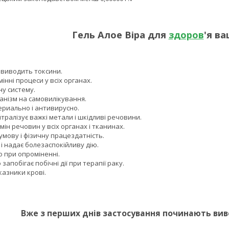
Гель Алое Віра для
здоров
'я ва
 виводить токсини.
нні процеси у всіх органах.
ну систему.
анізм на самовилікування.
ериально і антивирусно.
йтралізує важкі метали і шкідливі речовини.
ін речовин у всіх органах і тканинах.
мову і фізичну працездатність.
і надає болезаспокійливу дію.
о при опроміненні.
запобігає побічні дії при терапії раку.
азники крові.
Вже з перших днів застосування починають вив