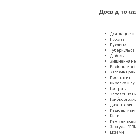
Досвід пока
Для зміцненн
Псоріаз.
Пухлини.
Туберкульоз.
Діабет.
Зміцнення не
Радіоактивні
Загоєння ран
Простатит.
Виразка шлун
Гастрит.
Запалення ни
Грибкові зах
Дизентерія.
Радіоактивні
Кісти.
Рентгенівські
Застуда, ГРВІ.
Екземи.