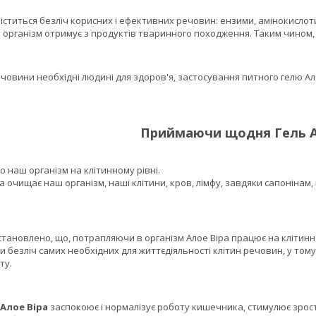
іститься безліч корисних і ефективних речовин: ензими, амінокислоти, м
організм отримує з продуктів тваринного походження. Таким чином, це
вини необхідні людині для здоров'я, застосування питного гелю Ало
Приймаючи щодня Гель А
 наш організм на клітинному рівні.
а очищає наш організм, наші клітини, кров, лімфу, завдяки сапонінам,
овлено, що, потрапляючи в організм Алое Віра працює на клітинном
и безліч самих необхідних для життєдіяльності клітин речовин, у тому
ту.
 Алое Віра
заспокоює і нормалізує роботу кишечника, стимулює зрост