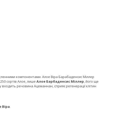
численними компонентами. Алое Віра Барабаденсис Міллер
 250 сортів Алое, лише
Алое Барбаденсис Міллер
, його ще
аду входить речовина Ацеманнан, сприяє регенерації клітин
 Віра
.