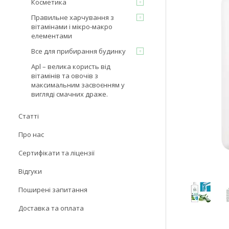
Косметика
Правильне харчування з
вітамінами і мікро-макро
елементами
Все для прибирання будинку
Apl – велика користь від
вітамінів та овочів з
максимальним засвоєнням у
вигляді смачних драже.
Статті
Про нас
Сертифікати та ліцензії
Відгуки
Поширені запитання
Доставка та оплата