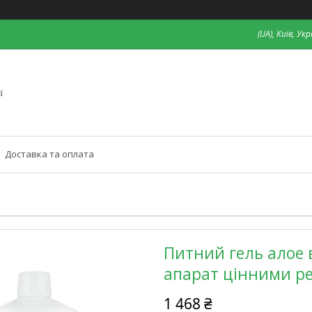
(UA), Київ, Ук
ї
Доставка та оплата
Питний гель алое 
апарат цінними ре
1 468 ₴