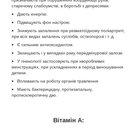
старечому слабоумстві, в боротьбі з депресіями.
Дають енергію.
Підвищують фон настрою.
Знижують запалення при ревматоїдному поліартриті,
при всіх видах запалень суглобів, остеопорозі і т. д.
Є сильним антиоксидантом.
Захищають і у випадках раку передміхурової залози.
У гінекології застосовують при хворобливих
менструаціях, при ускладненнях в період виношування
дитини.
Впливають на роботу органів травлення.
Мають бактерицидну, протизапальну,
протисклеротичну дію.
Вітамін А: