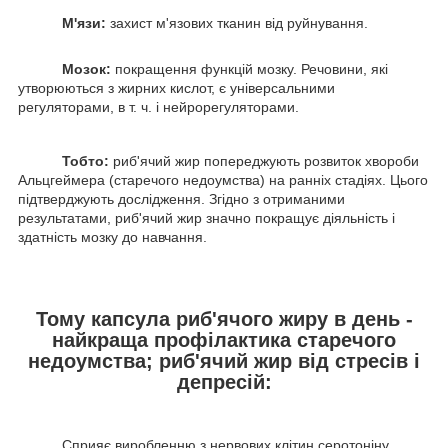
М'язи:
захист м'язових тканин від руйнування.
Мозок:
покращення функцій мозку. Речовини, які
утворюються з жирних кислот, є універсальними
регуляторами, в т. ч. і нейрорегуляторами.
Тобто:
риб'ячий жир попереджують розвиток хвороби
Альцгеймера (старечого недоумства) на ранніх стадіях. Цього
підтверджують дослідження. Згідно з отриманими
результатами, риб'ячий жир значно покращує діяльність і
здатність мозку до навчання.
Тому капсула риб'ячого жиру в день
-
найкраща профілактика старечого
недоумства; риб'ячий жир від стресів і
депресій:
Сприяє виробленню з нервових клітин серотоніну