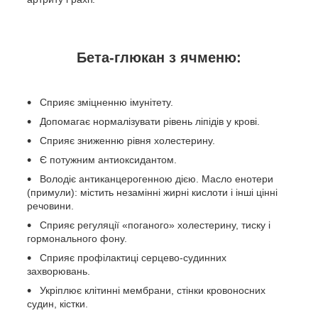
Бета-глюкан з ячменю:
Сприяє зміцненню імунітету.
Допомагає нормалізувати рівень ліпідів у крові.
Сприяє зниженню рівня холестерину.
Є потужним антиоксидантом.
Володіє антиканцерогенною дією. Масло енотери
(примули): містить незамінні жирні кислоти і інші цінні
речовини.
Сприяє регуляції «поганого» холестерину, тиску і
гормонального фону.
Сприяє профілактиці серцево-судинних
захворювань.
Укріплює клітинні мембрани, стінки кровоносних
судин, кістки.