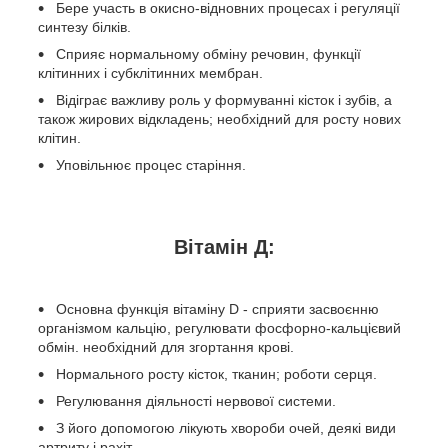
Бере участь в окисно-відновних процесах і регуляції
синтезу білків.
Сприяє нормальному обміну речовин, функції
клітинних і субклітинних мембран.
Відіграє важливу роль у формуванні кісток і зубів, а
також жирових відкладень; необхідний для росту нових
клітин.
Уповільнює процес старіння.
Вітамін Д:
Основна функція вітаміну D - сприяти засвоєнню
організмом кальцію, регулювати фосфорно-кальцієвий
обмін. необхідний для згортання крові.
Нормального росту кісток, тканин; роботи серця.
Регулювання діяльності нервової системи.
З його допомогою лікують хвороби очей, деякі види
артриту і рахіт.