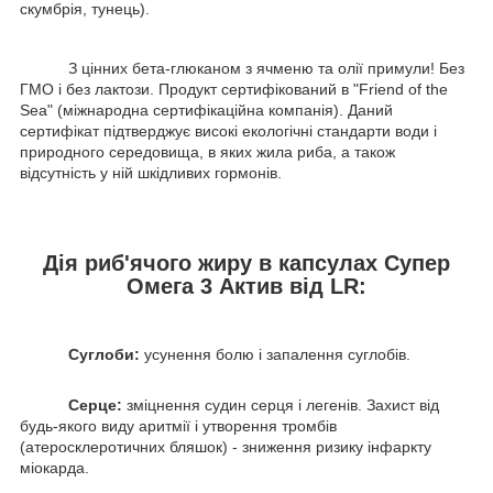
скумбрія, тунець).
З цінних бета-глюканом з ячменю та олії примули! Без
ГМО і без лактози. Продукт сертифікований в "Friend of the
Sea" (міжнародна сертифікаційна компанія). Даний
сертифікат підтверджує високі екологічні стандарти води і
природного середовища, в яких жила риба, а також
відсутність у ній шкідливих гормонів.
Дія риб'ячого жиру в капсулах Супер
Омега 3 Актив від LR:
Суглоби:
усунення болю і запалення суглобів.
Серце:
зміцнення судин серця і легенів. Захист від
будь-якого виду аритмії і утворення тромбів
(атеросклеротичних бляшок) - зниження ризику інфаркту
міокарда.