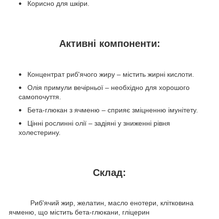
Корисно для шкіри.
Активні компоненти:
Концентрат риб'ячого жиру – містить жирні кислоти.
Олія примули вечірньої – необхідно для хорошого
самопочуття.
Бета-глюкан з ячменю – сприяє зміцненню імунітету.
Цінні рослинні олії – задіяні у зниженні рівня
холестерину.
Склад:
Риб'ячий жир, желатин, масло енотери, клітковина
ячменю, що містить бета-глюкани, гліцерин