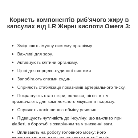
Користь компонентів риб'ячого жиру в
капсулах від LR Жирні кислоти Омега 3:
Зміцнюють імунну систему організму.
Важливі для зору.
Активізують клітини організму.
Цінні для серцево-судинної системи.
Запобігають спазми судин.
Сприяють стабілізації показників артеріального тиску.
Покращують стан шкіри, волосся, нігтів: в т. ч.
призначають для комплексного лікування псоріазу.
Сприяють поліпшенню обміну речовин.
Підвищують чутливість до інсуліну: що важливо при
діабеті, в боротьбі з ожирінням та у зниженні ваги.
Впливають на роботу головного мозку: його
призначають при порушеннях координації рухів,