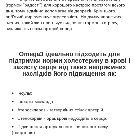
(гормон "радості") для хорошого настрою протягом всього
дня, тому відмінно допомагає від депресії. Крім цього,
риб'ячий жир зменшує агресивність. На думку японських
вчених, такий жир пригнічує виділення гормонів стресу,
викликають спазм артерій серця.
Omega3 ідеально підходить для
підтримки норми холестерину в крові і
захисту серця від таких неприємних
наслідків його підвищення як:
Інсульт.
Інфаркт міокарда.
Атеросклероз - затвердіння стінок артерій.
Стенокардія - брак крові надходить в серце.
Підвищення артеріального і венозного тиску
(гіпертонія).