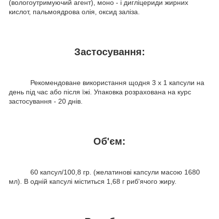
(вологоутримуючий агент), моно - і дигліцериди жирних
кислот, пальмоядрова олія, оксид заліза.
Застосування:
Рекомендоване використання щодня 3 x 1 капсули на
день під час або після їжі. Упаковка розрахована на курс
застосування - 20 днів.
Об'єм:
60 капсул/100,8 гр. (желатинові капсули масою 1680
мл). В одній капсулі міститься 1,68 г риб'ячого жиру.