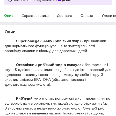
Опис
Характеристики
Доставка
Оплата
Умови п
Опис
Super omega 3 Activ (риб'ячий жир)
- призначений
для нормального функціонування та життєдіяльності
організму людини в цілому, для дорослих і дітей.
Океанічний риб'ячий жир в капсулах
без гормонів і
ртуті! Є однією з найважливіших добавок до їжі, створений для
щоденного захисту вашого серця, мозку, суглобів і зору. З
високим вмістом EPA і DHA (ейкозапентаєнова і
докозагексаєнова кислоти).
Риб'ячий жир
містить ненасичені жирні кислоти, які не
відтворюються в організмі, і які вкрай складно отримати з їжі.
З високим вмістом незамінних жирних кислот Омега-3 риб,
що мешкають в південній частині Тихого океану (сардина,